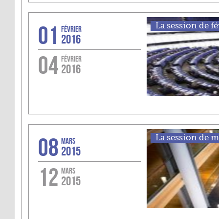
01
La session de fé
FÉVRIER
2016
04
FÉVRIER
2016
08
La session de ma
MARS
2015
12
MARS
2015