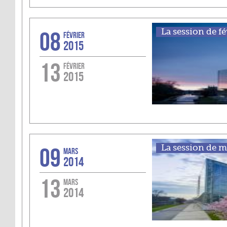
08
La session de fé
FÉVRIER
2015
13
FÉVRIER
2015
09
La session de ma
MARS
2014
13
MARS
2014