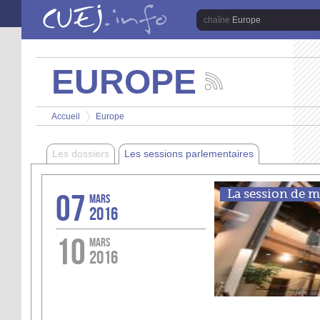
Aller au contenu principal
Europe
EUROPE
Suivez
les
Vous êtes ici
actualités
Accueil
Europe
de
>
la
chaîne
Les dossiers
Les sessions parlementaires
Europe
07
La session de ma
MARS
2016
10
MARS
2016