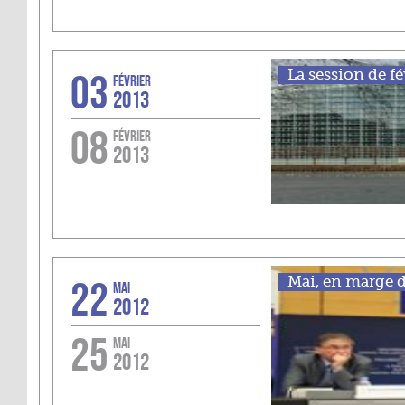
03
La session de fé
FÉVRIER
2013
08
FÉVRIER
2013
22
Mai, en marge d
MAI
2012
25
MAI
2012