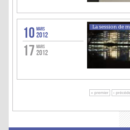
10
La session de ma
MARS
2012
17
MARS
2012
PAGES
« premier
‹ précéd