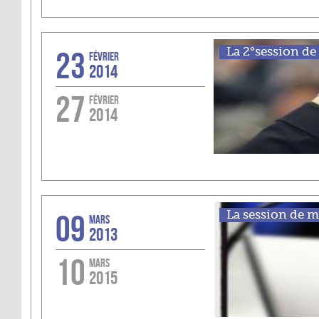
23
La 2°session de 
FÉVRIER
2014
27
FÉVRIER
2014
09
La session de ma
MARS
2013
10
MARS
2015