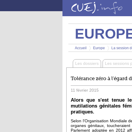
Aller au contenu principal
EUROP
Vous êtes ici
Accueil
Europe
La session de
>
>
Les dossiers
Les sessions 
Tolérance zéro à l'égard 
11
février
2015
Alors que s'est tenue le
mutilations génitales fém
pratiques.
Selon l'Organisation Mondiale de 
organes génitaux, toucheraient
Parlement adoptée en 2012 affi