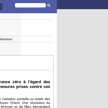
FORMULAIRE
DE
RECHERCHE
 féminines
érance zéro à l'égard des
 mesures prises contre ces
l'ablation partielle ou totale des
Moyen Orient. Une résolution du
e femmes et de filles demandent