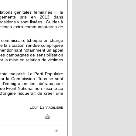
ations génitales féminines », la
agements pris en 2013 dans
positions y sont listées ; Guides à
victimes extra-communautaires de
La commissaire tchèque en charge
de la situation rendue compliquée
n mentionnant notamment un appel
 des campagnes de sensibilisation
t la mise en relation de victimes
nte majorité. Le Parti Populaire
 par la Commission. Tous se sont
e d'immigration, les Libéraux pour
élue Front National non-inscrite au
'origine risquerait de créer une
Loup Espargilière