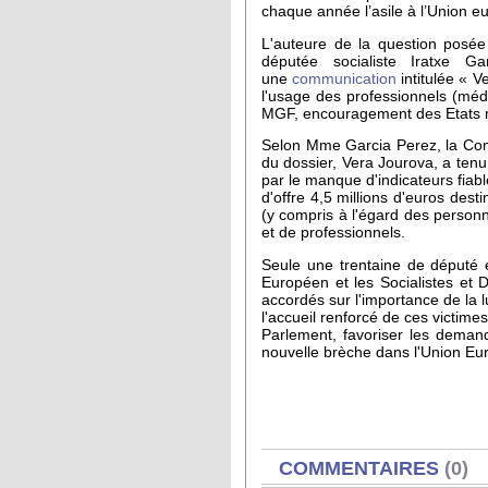
chaque année l’asile à l’Union eu
L'auteure de la question posée 
députée socialiste Iratxe
une
communication
intitulée « V
l'usage des professionnels (méd
MGF, encouragement des Etats me
Selon Mme Garcia Perez, la Comm
du dossier, Vera Jourova, a tenu
par le manque d'indicateurs fia
d'offre 4,5 millions d'euros des
(y compris à l'égard des personn
et de professionnels.
Seule une trentaine de député é
Européen et les Socialistes et 
accordés sur l'importance de la l
l'accueil renforcé de ces victimes
Parlement, favoriser les demand
nouvelle brèche dans l'Union Eur
AFFICHER
COMMENTAIRES
(0)