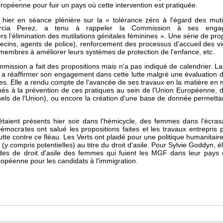
ropéenne pour fuir un pays où cette intervention est pratiquée.
hier en séance plénière sur la « tolérance zéro à l'égard des mutil
 Garcia Perez, a tenu à rappeler la Commission à ses eng
ers l’élimination des mutilations génitales féminines ». Une série de pro
ecins, agents de police), renforcement des processus d'accueil des 
mbres à améliorer leurs systèmes de protection de l'enfance, etc.
ission a fait des propositions mais n'a pas indiqué de calendrier. 
 a réaffirmer son engagement dans cette lutte malgré une évaluation 
bles. Elle a rendu compte de l'avancée de ses travaux en la matière e
tinés à la prévention de ces pratiques au sein de l'Union Européenne,
els de l'Union), ou encore la création d'une base de donnée permettan
taient présents hier soir dans l'hémicycle, des femmes dans l'écrasa
Démocrates ont salué les propositions faites et les travaux entrepris
utte contre ce fléau. Les Verts ont plaidé pour une politique humanitair
 (y compris potentielles) au titre du droit d'asile. Pour Sylvie Goddyn, 
es de droit d'asile des femmes qui fuient les MGF dans leur pays d
opéenne pour les candidats à l'immigration.