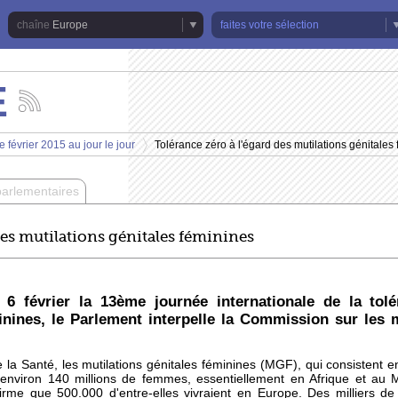
Europe
faites votre sélection
E
Suivez
les
actualités
 février 2015 au jour le jour
Tolérance zéro à l'égard des mutilations génitales
de
>
la
chaîne
parlementaires
Europe
des mutilations génitales féminines
 6 février la 13ème journée internationale de la tol
inines, le Parlement interpelle la Commission sur les
la Santé, les mutilations génitales féminines (MGF), qui consistent en 
 environ 140 millions de femmes, essentiellement en Afrique et au 
rme que 500.000 d'entre-elles vivraient en Europe. Des milliers d