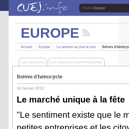
Aller au contenu principal
Europe
EUROPE
Suivez
les
Vous êtes ici
actualités
Accueil
Europe
La session au jour le jour
Brèves d'hémicy
de
>
>
>
la
chaîne
Les dossiers
Les sessions parlementaires
Europe
Brèves d'hémicycle
16
février
2012
Le marché unique à la fête
"Le sentiment existe que le m
petites entreprises et les ci