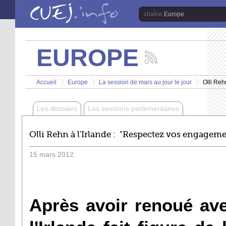
Aller au contenu principal
Europe
EUROPE
Suivez
les
Vous êtes ici
actualités
Accueil
Europe
La session de mars au jour le jour
Olli Reh
de
>
>
>
la
chaîne
Les dossiers
Les sessions parlementaires
Europe
Olli Rehn à l'Irlande : "Respectez vos engageme
15
mars
2012
Après avoir renoué avec