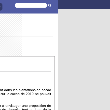
FORMULAIRE
DE
RECHERCHE
ent dans les plantations de cacao
l sur le cacao de 2010 ne pouvait
e à envisager une proposition de
té du chocolat tout au long de la