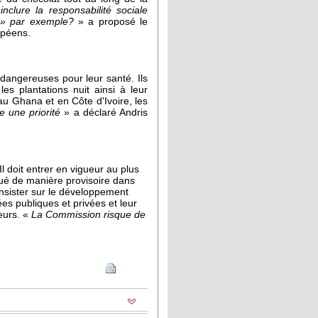
 inclure la responsabilité sociale
s » par exemple?
» a proposé le
opéens.
s dangereuses pour leur santé. Ils
es plantations nuit ainsi à leur
au Ghana et en Côte d'Ivoire, les
 une priorité
» a déclaré Andris
l doit entrer en vigueur au plus
iqué de manière provisoire dans
 insister sur le développement
es publiques et privées et leur
eurs. «
La Commission risque de