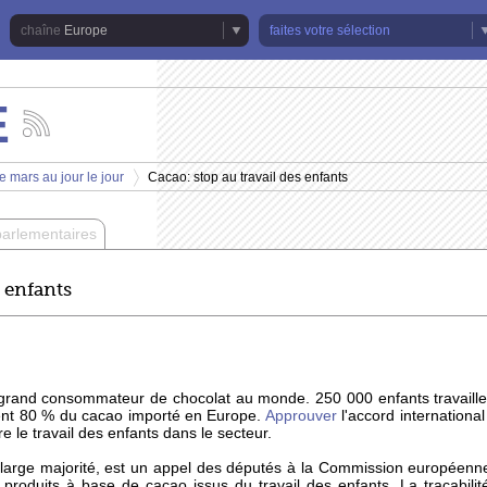
Europe
faites votre sélection
E
Suivez
les
actualités
e mars au jour le jour
Cacao: stop au travail des enfants
de
>
la
chaîne
parlementaires
Europe
s enfants
s grand consommateur de chocolat au monde.
250 000 enfants travaill
vient 80 % du cacao importé en Europe.
Approuver
l'accord internationa
e le travail des enfants dans le secteur.
 large majorité, est un appel des députés à la Commission européenn
es produits à base de cacao issus du travail des enfants. La traçabili