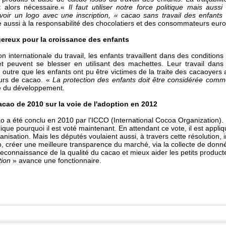
 alors nécessaire.«
Il faut utiliser notre force politique mais aussi
voir un logo avec une inscription, « cacao sans travail des enfant
e aussi à la responsabilité des chocolatiers et des consommateurs eur
gereux pour la croissance des enfants
n internationale du travail, les enfants travaillent dans des condition
t peuvent se blesser en utilisant des machettes. Leur travail dans l
 outre que les enfants ont pu être victimes de la traite des cacaoyers 
urs de cacao. «
La protection des enfants doit être considérée comme
e du développement.
cacao de 2010 sur la voie de l'adoption en 2012
ao a été conclu en 2010 par l'ICCO (International Cocoa Organization). I
ique pourquoi il est voté maintenant. En attendant ce vote, il est appl
anisation. Mais les députés voulaient aussi, à travers cette résolution,
, créer une meilleure transparence du marché, via la collecte de donné
reconnaissance de la qualité du cacao et mieux aider les petits product
tion
» avance une fonctionnaire.