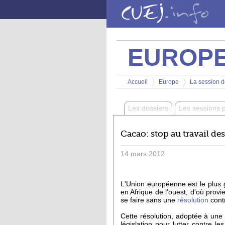
Aller au contenu principal
EUROP
Vous êtes ici
Accueil
Europe
La session d
>
>
Les dossiers
Les sessions 
Cacao: stop au travail de
14
mars
2012
L'Union européenne est le plu
en Afrique de l'ouest, d'où pro
se faire sans une
résolution
contr
Cette résolution, adoptée à une
législation pour lutter contre l