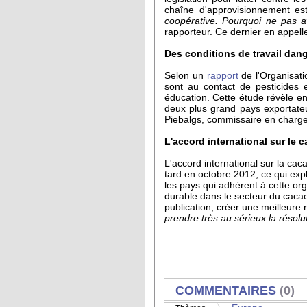
chaîne d'approvisionnement est
coopérative. Pourquoi ne pas a
rapporteur. Ce dernier en appell
Des conditions de travail dan
Selon un
rapport
de l'Organisatio
sont au contact de pesticides e
éducation. Cette étude révèle en
deux plus grand pays exportate
Piebalgs, commissaire en charg
L'accord international sur le 
L'accord international sur la cac
tard en octobre 2012, ce qui expl
les pays qui adhèrent à cette org
durable dans le secteur du cacao
publication, créer une meilleure 
prendre très au sérieux la résolu
AFFICHER
COMMENTAIRES
(0)