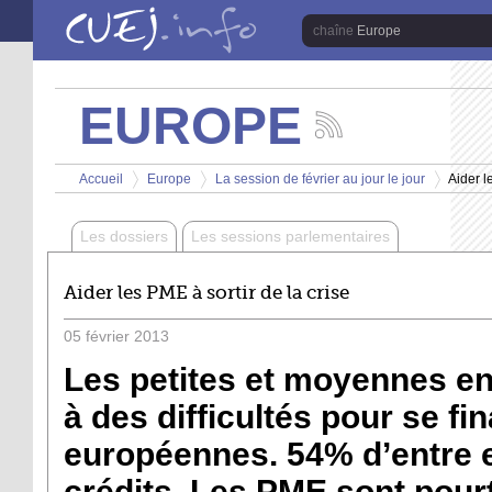
Aller au contenu principal
Europe
EUROPE
Suivez
les
Vous êtes ici
actualités
Accueil
Europe
La session de février au jour le jour
Aider l
de
>
>
>
la
chaîne
Les dossiers
Les sessions parlementaires
Europe
Aider les PME à sortir de la crise
05
février
2013
Les petites et moyennes en
à des difficultés pour se f
européennes. 54% d’entre e
crédits. Les PME sont pourt