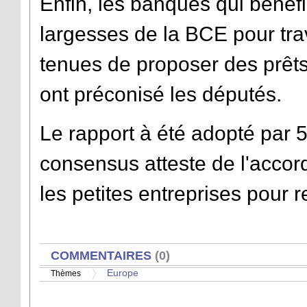
Enfin, les banques qui bénéfi
largesses de la BCE pour trav
tenues de proposer des prêt
ont préconisé les députés.
Le rapport à été adopté par 
consensus atteste de l'accor
les petites entreprises pour r
AFFICHER
COMMENTAIRES
(0)
Europe
Thèmes