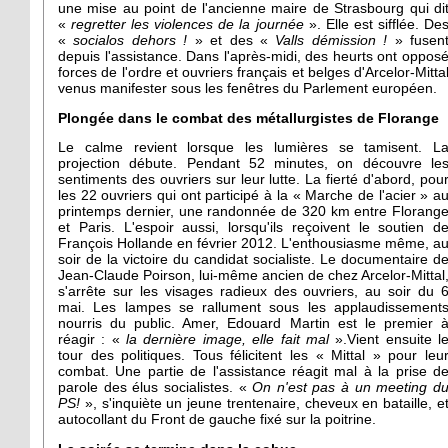
une mise au point de l'ancienne maire de Strasbourg qui di
«
regretter les violences de la journée
». Elle est sifflée. De
«
socialos dehors !
» et des «
Valls démission !
» fusen
depuis l'assistance. Dans l'après-midi, des heurts ont oppos
forces de l'ordre et ouvriers français et belges d'Arcelor-Mitta
venus manifester sous les fenêtres du Parlement européen.
Plongée dans le combat des métallurgistes de Florange
Le calme revient lorsque les lumières se tamisent. L
projection débute. Pendant 52 minutes, on découvre le
sentiments des ouvriers sur leur lutte. La fierté d'abord, pou
les 22 ouvriers qui ont participé à la « Marche de l'acier » a
printemps dernier, une randonnée de 320 km entre Florang
et Paris. L'espoir aussi, lorsqu'ils reçoivent le soutien d
François Hollande en février 2012. L'enthousiasme même, a
soir de la victoire du candidat socialiste. Le documentaire d
Jean-Claude Poirson, lui-même ancien de chez Arcelor-Mittal
s'arrête sur les visages radieux des ouvriers, au soir du 
mai. Les lampes se rallument sous les applaudissement
nourris du public. Amer, Edouard Martin est le premier 
réagir : «
la dernière image, elle fait mal
».Vient ensuite l
tour des politiques. Tous félicitent les « Mittal » pour leu
combat. Une partie de l'assistance réagit mal à la prise d
parole des élus socialistes. «
On n'est pas à un meeting d
PS!
», s'inquiète un jeune trentenaire, cheveux en bataille, e
autocollant du Front de gauche fixé sur la poitrine.