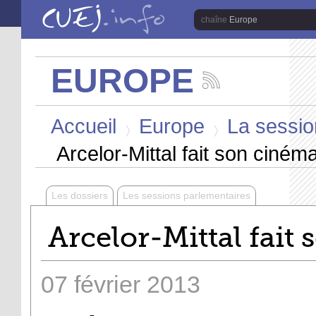
Aller au contenu principal
Europe
EUROPE
Suivez
les
Vous êtes ici
actualités
Accueil
Europe
La session
de
la
>
>
chaîne
Arcelor-Mittal fait son ciném
Europe
Les dossiers
Les sessions parlementaires
Arcelor-Mittal fait
07
février
2013