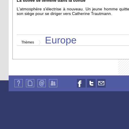
La soirée se termine dans la cohue
L'atmosphère s'électrise à nouveau. Un jeune homme quitt
son siège pour se diriger vers Catherine Trautmann.
Europe
Thèmes
Qui
Plan
Contact
Identification
Nous
Nous
Nous
sommes-
du
suivre
suivre
contacter
nous
site
sur
sur
par
?
Facebook
Twitter
email