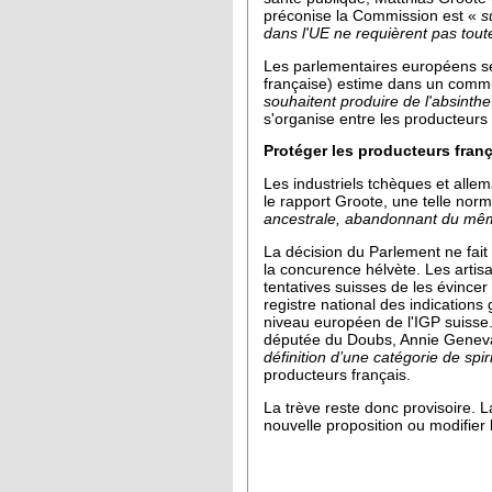
préconise la Commission est «
su
dans l'UE ne requièrent pas tout
Les parlementaires européens se 
française) estime dans un comm
souhaitent produire de l'absinth
s'organise entre les producteurs
Protéger les producteurs fran
Les industriels tchèques et alle
le rapport Groote, une telle nor
ancestrale, abandonnant du même
La décision du Parlement ne fait 
la concurence hélvète. Les arti
tentatives suisses de les évincer
registre national des indication
niveau européen de l'IGP suisse.
députée du Doubs, Annie Geneva
définition d’une catégorie de sp
producteurs français.
La trève reste donc provisoire. 
nouvelle proposition ou modifier 