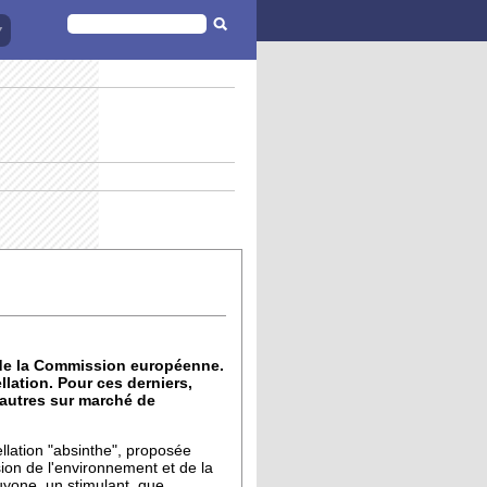
FORMULAIRE
DE
RECHERCHE
he de la Commission européenne.
lation. Pour ces derniers,
 autres sur marché de
ellation "absinthe", proposée
ion de l'environnement et de la
uyone, un stimulant, que