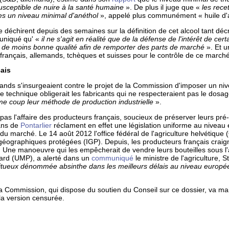
sceptible de nuire à la santé humaine
». De plus il juge que «
les recet
es un niveau minimal d'anéthol
», appelé plus communément « huile d'a
déchirent depuis des semaines sur la définition de cet alcool tant déc
uniqué qu' «
il ne s'agit en réalité que de la défense de l'intérêt de cer
e de moins bonne qualité afin de remporter des parts de marché
». Et u
 français, allemands, tchèques et suisses pour le contrôle de ce marché
çais
mands s'insurgeaient contre le projet de la Commission d'imposer un n
me technique obligerait les fabricants qui ne respecteraient pas le dos
 coup leur méthode de production industrielle
».
pas l'affaire des producteurs français, soucieux de préserver leurs pré
sans de
Pontarlier
réclament en effet une législation uniforme au niveau
 du marché. Le 14 août 2012 l'office fédéral de l'agriculture helvétique 
s géographiques protégées (IGP). Depuis, les producteurs français cra
 Une manoeuvre qui les empêcherait de vendre leurs bouteilles sous l'a
rd (UMP), a alerté dans un
communiqué
le ministre de l'agriculture, 
iritueux dénommée absinthe dans les meilleurs délais au niveau europé
La Commission, qui dispose du soutien du Conseil sur ce dossier, va m
la version censurée.