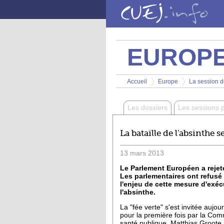
Aller au contenu principal
EUROP
Vous êtes ici
Accueil
Europe
La session d
>
>
Les dossiers
Les sessions 
La bataille de l'absinthe s
13
mars
2013
Le Parlement Européen a rejeté
Les parlementaires ont refusé 
l'enjeu de cette mesure d'exéc
l'absinthe.
La "fée verte" s'est invitée aujo
pour la première fois par la Com
santé publique, Matthias Groote