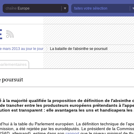
Europe
faites votre sélection
E
Suivez
les
actualités
e mars 2013 au jour le jour
La bataille de l'absinthe se poursuit
de
>
la
chaîne
parlementaires
Europe
e poursuit
 à la majorité qualifiée la proposition de définition de l'absint
de trancher entre les producteurs européens prétendants à l'appel
ution est transparent : elle avantagera les uns et handicapera les
urd'hui à la table du Parlement européen. La définition technique de l'ap
mission, a été rejetée par les eurodéputés. Le président de la Commiss
 (S&D, allemand), estime dans son
rapport
que le niveau minimal de th