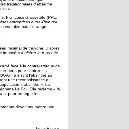
tes traditionnelles d'absinthe
nis ».
rié. Françoise Grossetête (PPE,
taines entreprises outre-Rhin qui
ne véritable bataille rangée
.
iveau minimal de thuyone. D'après
age imposé «
à altérer leur recette
-carré face à la contre-attaque de
 européen pour contrer les
(OGAP) a inscrit l'absinthe au
ignent une reconnaissance au
ppellation « absinthe ». La
Stéphane Le Foll. Elle réclame «
la
en
» pour protéger les
aintenant devoir soumettre une
Julien Ricotta