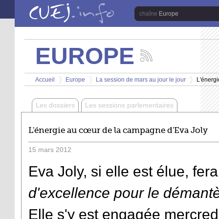
Aller au contenu principal
Europe
EUROPE
Suivez
les
Vous êtes ici
actualités
Accueil
Europe
La session de mars au jour le jour
L'énerg
de
>
>
>
la
chaîne
Les dossiers
Les sessions parlementaires
Europe
L'énergie au cœur de la campagne d'Eva Joly
15
mars
2012
Eva Joly, si elle est élue, 
d'excellence pour le démant
Elle s'y est engagée mercred