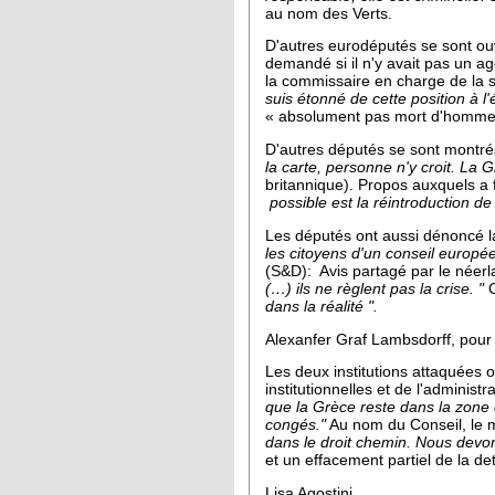
au nom des Verts.
D'autres eurodéputés se sont ou
demandé si il n'y avait pas un 
la commissaire en charge de la 
suis étonné de cette position à l'
« absolument pas mort d'homme si
D'autres députés se sont montrés
la carte, personne n'y croit. La 
britannique). Propos auxquels a 
possible est la réintroduction de
Les députés ont aussi dénoncé la
les citoyens d'un conseil europ
(S&D): Avis partagé par le néerl
(…) ils ne règlent pas la crise. "
C
dans la réalité ".
Alexanfer Graf Lambsdorff, pour 
Les deux institutions attaquées o
institutionnelles et de l'administ
que la Grèce reste dans la zone e
congés."
Au nom du Conseil, le m
dans le droit chemin. Nous devon
et un effacement partiel de la de
Lisa Agostini