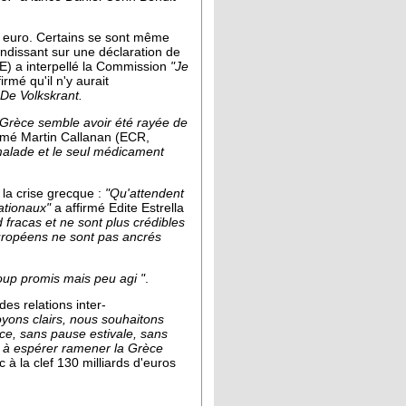
e euro. Certains se sont même
ndissant sur une déclaration de
E) a interpellé la Commission
"Je
rmé qu'il n'y aurait
De Volkskrant.
 Grèce semble avoir été rayée de
amé Martin Callanan (ECR,
malade et le seul médicament
 la crise grecque :
"Qu'attendent
ationaux"
a affirmé Edite Estrella
fracas et ne sont plus crédibles
uropéens ne sont pas ancrés
up promis mais peu agi "
.
es relations inter-
yons clairs, nous souhaitons
èce, sans pause estivale, sans
à espérer ramener la Grèce
 à la clef 130 milliards d'euros