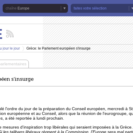
Europe
faites votre sélection
E
Suivez
les
actualités
 jour le jour
Grèce: le Parlement européen s'insurge
de
>
la
chaîne
parlementaires
Europe
péen s'insurge
é l'ordre du jour de la préparation du Conseil européen, mercredi à S
on européenne et au Conseil, alors que la réunion de l'eurogroupe, qu
s, a été reportée à lundi prochain.
e mesures d'inspiration trop libérales qui seraient imposées à la Grèce.
 Si les talibans libéraux règnent à la Commission, l'Europe sera mal part