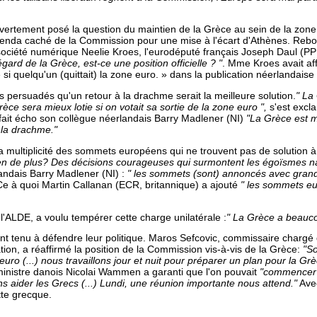
vertement posé la question du maintien de la Grèce au sein de la zon
agenda caché de la Commission pour une mise à l'écart d'Athènes. Rebo
société numérique Neelie Kroes, l'eurodéputé français Joseph Daul (PP
égard de la Grèce, est-ce une position officielle ? "
. Mme Kroes avait affi
 quelqu'un (quittait) la zone euro. » dans la publication néerlandaise
 persuadés qu'un retour à la drachme serait la meilleure solution.
" La
Grèce sera mieux lotie si on votait sa sortie de la zone euro
"
,
s'est excl
fait écho son collègue néerlandais Barry Madlener (NI)
"La Grèce est 
 la drachme."
 multiplicité des sommets européens qui ne trouvent pas de solution à
éen de plus? Des décisions courageuses qui surmontent les égoïsmes n
andais Barry Madlener (NI) :
" les sommets (sont) annoncés avec grand 
e à quoi Martin Callanan (ECR, britannique) a ajouté
" les sommets e
l'ALDE, a voulu tempérer cette charge unilatérale :
" La Grèce a beauco
nt tenu à défendre leur politique. Maros Sefcovic, commissaire chargé d
ration, a réaffirmé la position de la Commission vis-à-vis de la Grèce:
"So
uro (...) nous travaillons jour et nuit pour préparer un plan pour la Gr
inistre danois Nicolai Wammen a garanti que l'on pouvait
"commencer 
s aider les Grecs (...) Lundi, une réunion importante nous attend."
Avec
tte grecque.