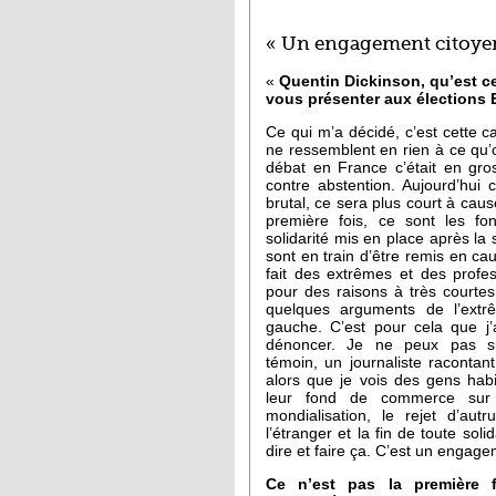
« Un engagement citoyen,
«
Quentin Dickinson, qu’est c
vous présenter aux élections
Ce qui m’a décidé, c’est cette 
ne ressemblent en rien à ce qu’o
débat en France c’était en gro
contre abstention. Aujourd’hui 
brutal, ce sera plus court à cau
première fois, ce sont les f
solidarité mis en place après l
sont en train d’être remis en cau
fait des extrêmes et des profes
pour des raisons à très courtes
quelques arguments de l’extr
gauche. C’est pour cela que j’
dénoncer. Je ne peux pas su
témoin, un journaliste racontant c
alors que je vois des gens habi
leur fond de commerce sur 
mondialisation, le rejet d’autr
l’étranger et la fin de toute soli
dire et faire ça. C’est un engage
Ce n’est pas la première 