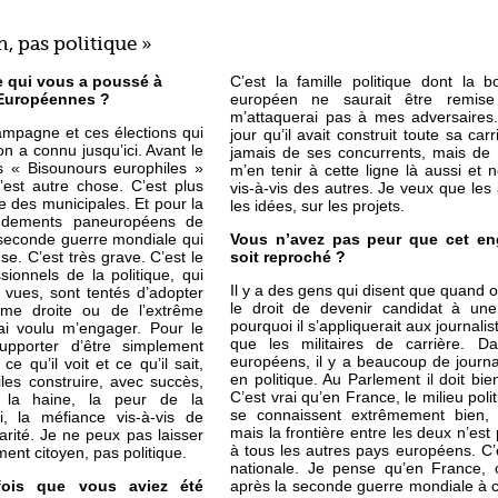
 pas politique »
e qui vous a poussé à
C’est la famille politique dont la
 Européennes ?
européen ne saurait être remis
m’attaquerai pas à mes adversaires.
campagne et ces élections qui
jour qu’il avait construit toute sa car
n a connu jusqu’ici. Avant le
jamais de ses concurrents, mais de c
s « Bisounours europhiles »
m’en tenir à cette ligne là aussi et
c’est autre chose. C’est plus
vis-à-vis des autres. Je veux que les 
se des municipales. Et pour la
les idées, sur les projets.
ondements paneuropéens de
a seconde guerre mondiale qui
Vous n’avez pas peur que cet en
se. C’est très grave. C’est le
soit reproché ?
sionnels de la politique, qui
Il y a des gens qui disent que quand o
 vues, sont tentés d’adopter
le droit de devenir candidat à une
ême droite ou de l’extrême
pourquoi il s’appliquerait aux journalis
ai voulu m’engager. Pour le
que les militaires de carrière. D
pporter d’être simplement
européens, il y a beaucoup de journal
e qu’il voit et ce qu’il sait,
en politique. Au Parlement il doit bi
les construire, avec succès,
C’est vrai qu’en France, le milieu poli
la haine, la peur de la
se connaissent extrêmement bien, 
ui, la méfiance vis-à-vis de
mais la frontière entre les deux n’es
darité. Je ne peux pas laisser
à tous les autres pays européens. C’
ment citoyen, pas politique.
nationale. Je pense qu’en France, 
fois que vous aviez été
après la seconde guerre mondiale à 