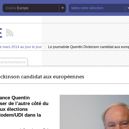
Europe
faites votre sélection
E
Suivez
les
actualités
e mars 2014 au jour le jour
Le journaliste Quentin Dickinson candidat aux eur
de
>
la
chaîne
parlementaires
Europe
Dickinson candidat aux européennes
rance Quentin
er de l’autre côté du
ux élections
 Modem/UDI dans la