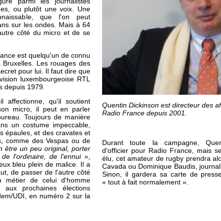
ure parmi les journalistes
nes, ou plutôt une voix. Une
naissable, que l'on peut
ans sur les ondes. Mais à 64
’autre côté du micro et de se
ance est quelqu'un de connu
à Bruxelles. Les rouages des
ecret pour lui. Il faut dire que
lévision luxembourgeoise RTL
s depuis 1979.
l affectionne, qu'il soutient
Quentin Dickinson est directeur des a
on micro, il peut en parler
Radio France depuis 2001.
ureau. Toujours de manière
ans un costume impeccable,
s épaules, et des cravates et
fs, comme des Vespas ou de
Durant toute la campagne, Quent
n être un peu original, porter
d'officier pour Radio France, mais se
e l'ordinaire, de l'ennui
»,
élu, cet amateur de rugby prendra al
eux bleu plein de malice. Il a
Cavada ou Dominique Baudis, journal
ut, de passer de l'autre côté
Sinon, il gardera sa carte de presse
on métier de celui d'homme
« tout à fait normalement ».
r aux prochaines élections
dem/UDI, en numéro 2 sur la