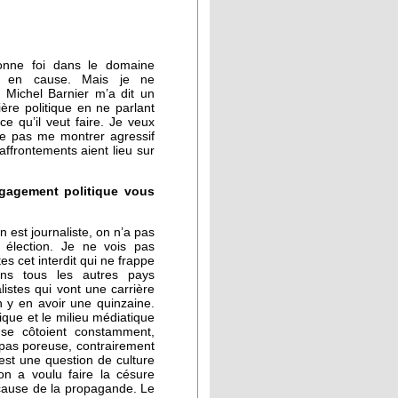
 bonne foi dans le domaine
e en cause. Mais je ne
 Michel Barnier m’a dit un
rière politique en ne parlant
e qu’il veut faire. Je veux
 ne pas me montrer agressif
affrontements aient lieu sur
gagement politique vous
n est journaliste, on n’a pas
 élection. Je ne vois pas
tes cet interdit qui ne frappe
ans tous les autres pays
istes qui vont une carrière
en y en avoir une quinzaine.
tique et le milieu médiatique
se côtoient constamment,
t pas poreuse, contrairement
est une question de culture
on a voulu faire la césure
cause de la propagande. Le