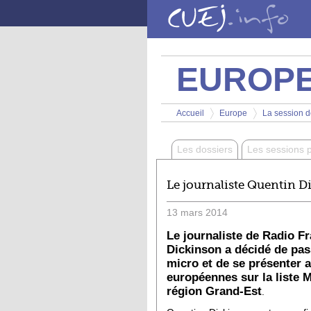
Aller au contenu principal
EUROP
Vous êtes ici
Accueil
Europe
La session d
>
>
Les dossiers
Les sessions 
Le journaliste Quentin 
13
mars
2014
Le journaliste de Radio F
Dickinson a décidé de pass
micro et de se présenter a
européennes sur la liste
région Grand-Est
.