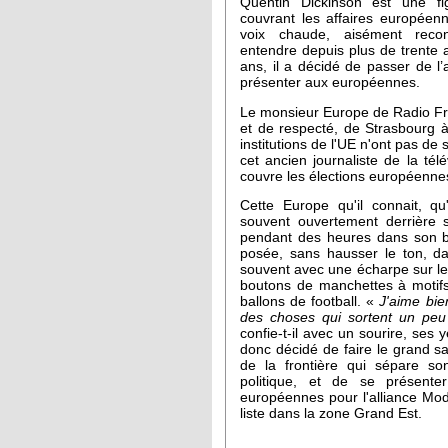
Quentin Dickinson est une fig
couvrant les affaires européen
voix chaude, aisément recon
entendre depuis plus de trente 
ans, il a décidé de passer de l
présenter aux européennes.
Le monsieur Europe de Radio Fr
et de respecté, de Strasbourg 
institutions de l'UE n'ont pas de s
cet ancien journaliste de la té
couvre les élections européenne
Cette Europe qu'il connait, qu'i
souvent ouvertement derrière s
pendant des heures dans son b
posée, sans hausser le ton, d
souvent avec une écharpe sur le
boutons de manchettes à moti
ballons de football. «
J'aime bie
des choses qui sortent un peu d
confie-t-il avec un sourire, ses y
donc décidé de faire le grand sa
de la frontière qui sépare s
politique, et de se présente
européennes pour l'alliance Mo
liste dans la zone Grand Est.