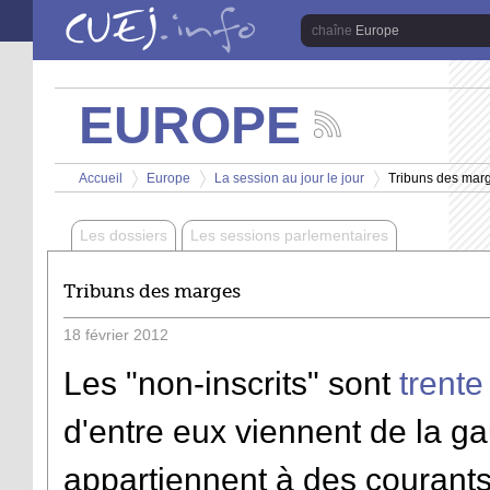
Aller au contenu principal
Europe
EUROPE
Suivez
les
Vous êtes ici
actualités
Accueil
Europe
La session au jour le jour
Tribuns des mar
de
>
>
>
la
chaîne
Les dossiers
Les sessions parlementaires
Europe
Tribuns des marges
18
février
2012
Les "non-inscrits" sont
trente
d'entre eux viennent de la ga
appartiennent à des courants 