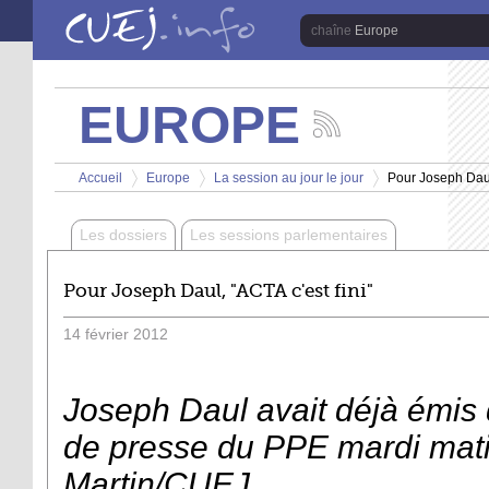
Aller au contenu principal
Europe
EUROPE
Suivez
les
Vous êtes ici
actualités
Accueil
Europe
La session au jour le jour
Pour Joseph Daul,
de
>
>
>
la
chaîne
Les dossiers
Les sessions parlementaires
Europe
Pour Joseph Daul, "ACTA c'est fini"
14
février
2012
Joseph Daul avait déjà émis 
de presse du PPE mardi mati
Martin/CUEJ