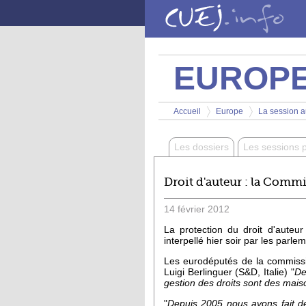
Aller au contenu principal
EUROP
Vous êtes ici
Accueil
Europe
La session au
>
>
Les dossiers
Les sessions 
Droit d'auteur : la Comm
14
février
2012
La protection du droit d'auteu
interpellé hier soir par les parl
Les eurodéputés de la commissi
Luigi Berlinguer (S&D, Italie) "
De
gestion des droits sont des mais
"
Depuis 2005 nous avons fait d