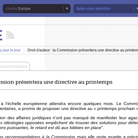
Europe
faites votre sélection
E
Suivez
les
actualités
 jour le jour
Droit d'auteur : la Commission présentera une directive au printe
de
>
la
chaîne
parlementaires
Europe
ission présentera une directive au printemps
r à l'échelle européenne attendra encore quelques mois. Le Commi
ementaires, a promis de proposer une directive au «
printemps prochain
»
on des affaires juridiques n'ont pas manqué de manifester leur agac
s idéologies opposées empêchent de trouver des solutions pour défend
ons puissantes, le retard est dû aux lobbies en place
".
es recommandations à la Commission mais elle reste muette
a préci