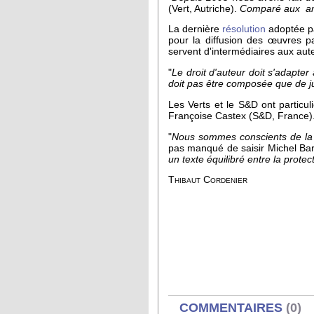
(Vert, Autriche).
Comparé aux amé
La dernière
résolution
adoptée pa
pour la diffusion des œuvres pa
servent d'intermédiaires aux aute
"
Le droit d'auteur doit s'adapter
doit pas être composée que de jur
Les Verts et le S&D ont particul
Françoise Castex (S&D, France)
"
Nous sommes conscients de la di
pas manqué de saisir Michel Barn
un texte équilibré entre la prot
Thibaut Cordenier
AFFICHER
COMMENTAIRES
(0)