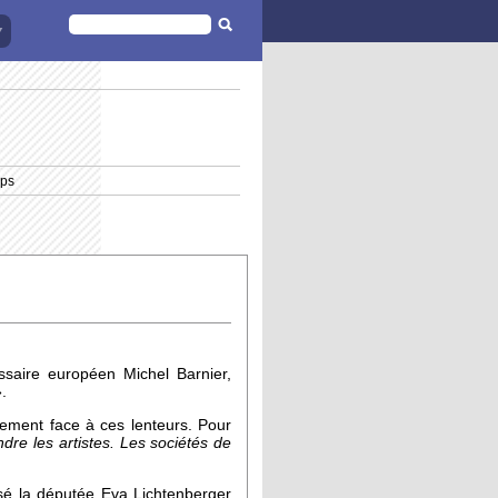
FORMULAIRE
DE
RECHERCHE
mps
ssaire européen Michel Barnier,
.
ement face à ces lenteurs. Pour
re les artistes. Les sociétés de
sé la députée Eva Lichtenberger