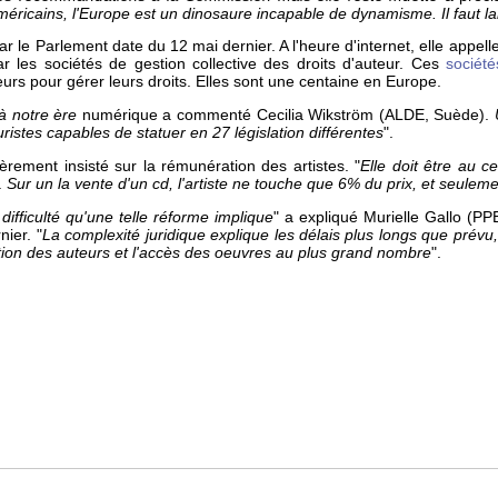
ricains, l'Europe est un dinosaure incapable de dynamisme. Il faut l
r le Parlement date du 12 mai dernier. A l'heure d'internet, elle appel
r les sociétés de gestion collective des droits d'auteur. Ces
société
urs pour gérer leurs droits. Elles sont une centaine en Europe.
 à notre ère
numérique
a commenté Cecilia Wikström (ALDE, Suède).
istes capables de statuer en 27 législation différentes
".
ièrement insisté sur la rémunération des artistes. "
Elle doit être au c
.
Sur un la vente d'un cd, l'artiste ne touche que 6% du prix, et seule
fficulté qu'une telle réforme implique
" a expliqué Murielle Gallo (P
ier. "
La complexité juridique explique les délais plus longs que prévu,
ection des auteurs et l'accès des oeuvres au plus grand nombre
".