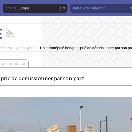
Europe
faites votre sélection
E
Suivez
les
actualités
e mars au jour le jour
Un eurodéputé hongrois prié de démissionner par son par
de
>
la
chaîne
parlementaires
Europe
prié de démissionner par son parti