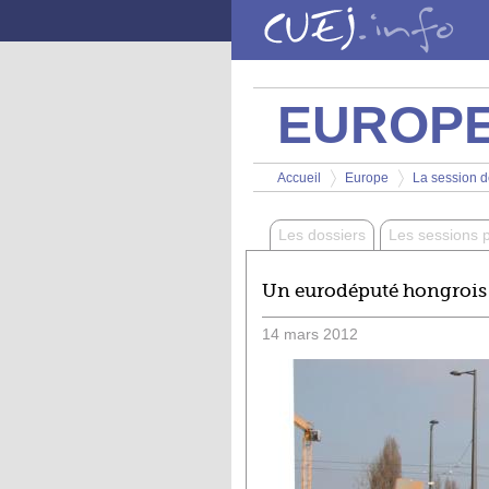
Aller au contenu principal
EUROP
Vous êtes ici
Accueil
Europe
La session d
>
>
Les dossiers
Les sessions 
Un eurodéputé hongrois 
14
mars
2012