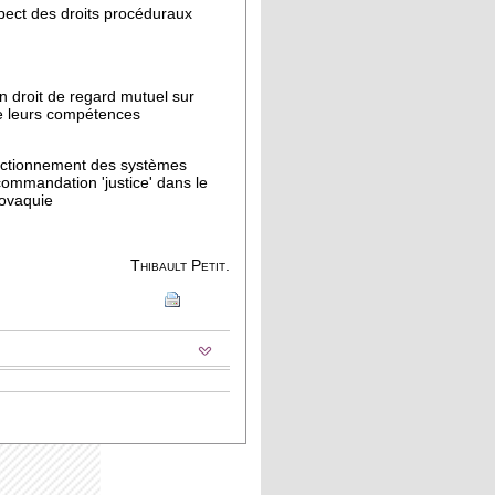
espect des droits procéduraux
un droit de regard mutuel sur
de leurs compétences
fonctionnement des systèmes
commandation 'justice' dans le
lovaquie
Thibault Petit.