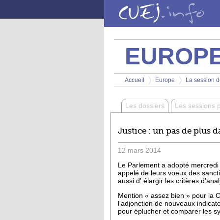
Aller au contenu principal
EUROP
Vous êtes ici
Accueil
Europe
La session d
>
>
Les dossiers
Les sessions 
Justice : un pas de plus d
12
mars
2014
Le Parlement a adopté mercredi u
appelé de leurs voeux des sancti
aussi d' élargir les critères d'
Mention « assez bien » pour la C
l'adjonction de nouveaux indica
pour éplucher et comparer les sy