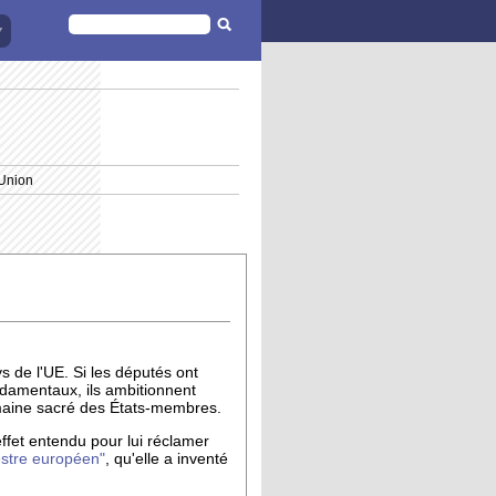
FORMULAIRE
DE
RECHERCHE
'Union
s de l'UE. Si les députés ont
ndamentaux, ils ambitionnent
domaine sacré des États-membres.
ffet entendu pour lui réclamer
stre européen"
, qu'elle a inventé