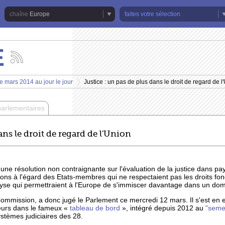
Europe
faites votre sélection
E
Suivez
les
actualités
e mars 2014 au jour le jour
Justice : un pas de plus dans le droit de regard de l
de
>
la
chaîne
parlementaires
Europe
ans le droit de regard de l'Union
ne résolution non contraignante sur l'évaluation de la justice dans pay
ons à l'égard des Etats-membres qui ne respectaient pas les droits fo
analyse qui permettraient à l'Europe de s'immiscer davantage dans un 
ommission, a donc jugé le Parlement ce mercredi 12 mars. Il s'est en e
teurs dans le fameux «
tableau de bord
», intégré depuis 2012 au
"seme
stèmes judiciaires des 28.