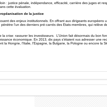
loin : justice pénale, indépendance, efficacité, carrière des juges et r
ans cette évaluation.
ropéanisation de la justice
jouent des enjeux institutionnels. En offrant aux dirigeants européens 
on pénètre l'un des derniers pré-carrés des Etats-membres, qui relève 
de la crise: rassurer les investisseurs. L’Union fait désormais du bon 
croissance économique.
En 2013, dix pays s'étaient vus adresser une re
la Hongrie, l'Italie, l'Espagne, la Bulgarie, la Pologne ou encore la S