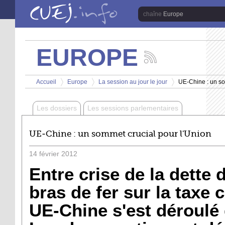
Aller au contenu principal
Europe
EUROPE
Suivez
les
Vous êtes ici
actualités
Accueil
Europe
La session au jour le jour
UE-Chine : un so
de
>
>
>
la
chaîne
Les dossiers
Les sessions parlementaires
Europe
UE-Chine : un sommet crucial pour l'Union
14
février
2012
Entre crise de la dette 
bras de fer sur la taxe
UE-Chine s'est déroulé 