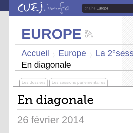
Aller au contenu principal
Europe
EUROPE
Suivez
les
Vous êtes ici
actualités
Accueil
Europe
La 2°sess
de
la
>
>
chaîne
En diagonale
Europe
Les dossiers
Les sessions parlementaires
En diagonale
26
février
2014