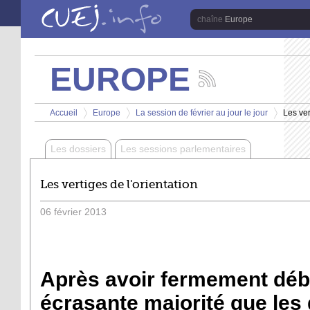
Aller au contenu principal
Europe
EUROPE
Suivez
les
Vous êtes ici
actualités
Accueil
Europe
La session de février au jour le jour
Les ver
de
>
>
>
la
chaîne
Les dossiers
Les sessions parlementaires
Europe
Les vertiges de l'orientation
06
février
2013
Après avoir fermement débat
écrasante majorité que les