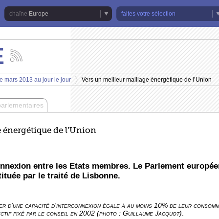
Europe
faites votre sélection
E
Suivez
les
actualités
e mars 2013 au jour le jour
Vers un meilleur maillage énergétique de l’Union
de
>
la
chaîne
parlementaires
Europe
e énergétique de l’Union
connexion entre les Etats membres. Le Parlement européen
tuée par le traité de Lisbonne.
er d'une capacité d'interconnexion égale à au moins 10% de leur consomm
ectif fixé par le conseil en 2002 (photo : Guillaume Jacquot)
.