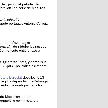
té, gaz ou et pétrole. Un
 prévoit une série de mesures
r la sécurité
éputé portugais Antonio Correia
jouiront d'avantages
ent, afin de réduire les risques
péenne toute entière face à
n. Quatorze Etats, y-compris la
 Bulgarie, pourrait ainsi rendre
ête d’Eurostat
dévoilée le 13
 le plus dépendant de l’étranger.
té éolienne nordique dans les
re du Mécanisme pour
 rappelé le commissaire à