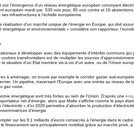
voir l'émergence d’un réseau énergétique européen convoyant électrici
nt européen mardi par 539 voix pour, 85 voix contre et 16 abstentions
 ses infrastructures à l’échelle européenne.
a réalisation d’un marché unique de l’énergie en Europe, qui doit assure
té énergétique et environnementale
» considère son rapporteur, l’eurod
es
nsnationaux à développer avec des équipements d’intérêts communs qui 
 couloirs transfrontaliers est de multiplier les sources d’approvisionnem
 la situation d’un Etat membre vis-à-vis d’un autre, ou de l’Union euro
taires à aménager, on trouve par exemple le corridor gazier sud-europée
rnier. Un pipeline, traversant l’Europe avec une entrée au niveau de la
du gaz russe.
nomie énergétique sont très fortes au sein de l’Union. D’après une
enqu
exportateur net d’énergie, alors que Malte s’affiche comme le pays étant
l’électricité » d’ici 2020 permettra d’absorber la production d’électrici
nsommatrices d’énergie.
compter sur les 9,1 milliards d’euros consacrés à l’énergie dans le cad
 le financement sera principalement mobilisé grâce au marché privé, a