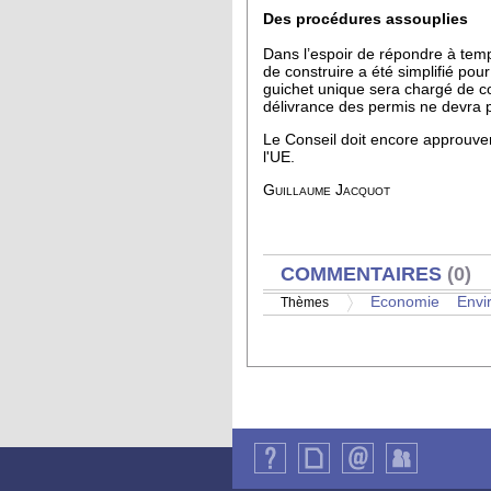
Des procédures assouplies
Dans l’espoir de répondre à temp
de construire a été simplifié pou
guichet unique sera chargé de c
délivrance des permis ne devra p
Le Conseil doit encore approuver 
l'UE.
Guillaume Jacquot
AFFICHER
COMMENTAIRES
(0)
Economie
Envi
Thèmes
Qui
Plan
Contact
Identification