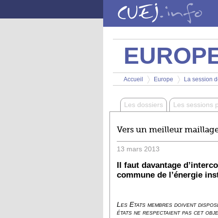
Aller au contenu principal
EUROP
Vous êtes ici
Accueil
Europe
La session d
>
>
Les dossiers
Les sessions 
Vers un meilleur maillag
13
mars
2013
Il faut davantage d’inter
commune de l’énergie insti
Les Etats membres doivent dispos
états ne respectaient pas cet obj