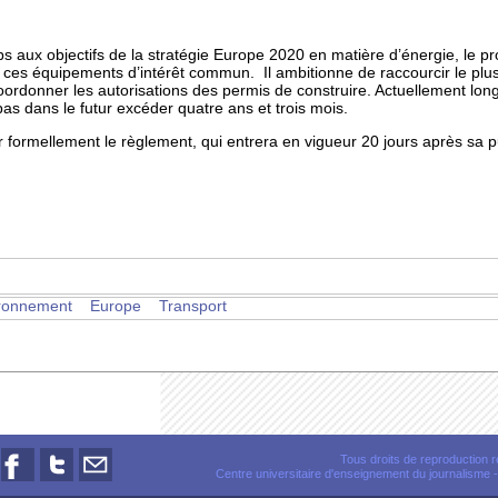
s aux objectifs de la stratégie Europe 2020 en matière d’énergie, le pr
r ces équipements d’intérêt commun. Il ambitionne de raccourcir le plus 
oordonner les autorisations des permis de construire. Actuellement lo
as dans le futur excéder quatre ans et trois mois.
formellement le règlement, qui entrera en vigueur 20 jours après sa pub
ronnement
Europe
Transport
Tous droits de reproduction
Centre universitaire d'enseignement du journalisme
-
Nous
Nous
Nous