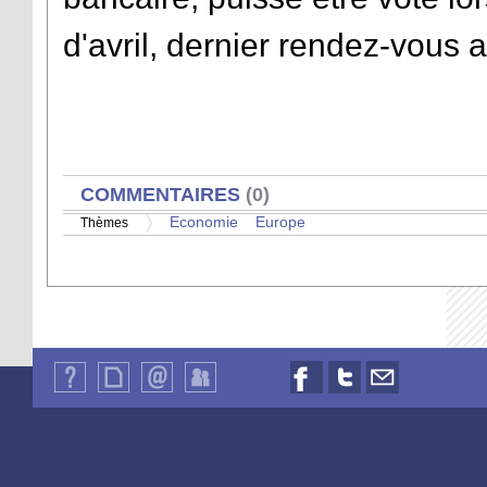
d'avril, dernier rendez-vous 
AFFICHER
COMMENTAIRES
(0)
Economie
Europe
Thèmes
Qui
Plan
Contact
Identification
Nous
Nous
Nous
sommes-
du
suivre
suivre
contacter
nous
site
sur
sur
par
?
Facebook
Twitter
email