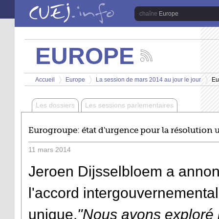
Aller au contenu principal
Europe
EUROPE
Suivez
les
Vous êtes ici
actualités
Accueil
Europe
La session de mars 2014 au jour le jour
Eu
de
>
>
>
la
chaîne
Les dossiers
Les sessions parlementaires
Europe
Eurogroupe: état d'urgence pour la résolution 
11
mars
2014
Jeroen Dijsselbloem a annonc
l'accord intergouvernemental
unique.
"Nous avons exploré l