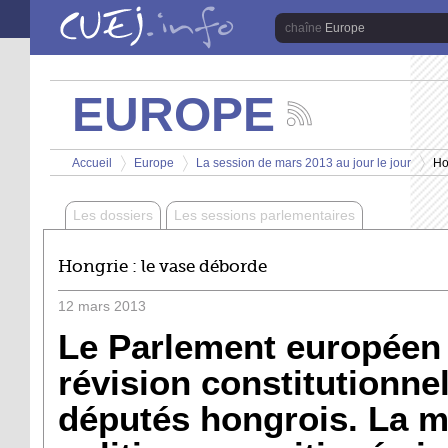
Aller au contenu principal
Europe
EUROPE
Suivez
les
Vous êtes ici
actualités
Accueil
Europe
La session de mars 2013 au jour le jour
Ho
de
>
>
>
la
chaîne
Les dossiers
Les sessions parlementaires
Europe
Hongrie : le vase déborde
12
mars
2013
Le Parlement européen s
révision constitutionnell
députés hongrois. La m