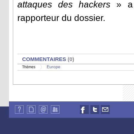
attaques des hackers
» a 
rapporteur du dossier.
AFFICHER
COMMENTAIRES
(0)
Europe
Thèmes
Qui
Plan
Contact
Identification
Nous
Nous
Nous
sommes-
du
suivre
suivre
contacter
nous
site
sur
sur
par
?
Facebook
Twitter
email