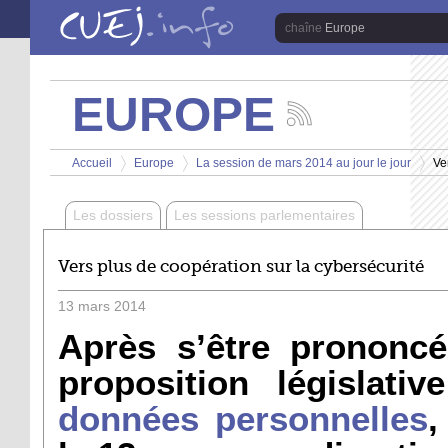
Aller au contenu principal
Europe
EUROPE
Suivez
les
Vous êtes ici
actualités
Accueil
Europe
La session de mars 2014 au jour le jour
Ve
de
>
>
>
la
chaîne
Les dossiers
Les sessions parlementaires
Europe
Vers plus de coopération sur la cybersécurité
13
mars
2014
Après s’être prononcé
proposition législati
données personnelles
,