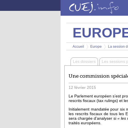
Aller au contenu principal
EUROP
Vous êtes ici
Accueil
Europe
La session de
>
>
Les dossiers
Les sessions 
Une commission spéciale s
12
février
2015
Le Parlement européen s’est pron
rescrits fiscaux (tax rulings) et l
Initialement mandatée pour six 
les rescrits fiscaux de tous les
sera chargée d’analyser si
« les 
traités européens.