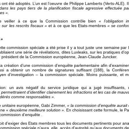
t été adoptés. L’un est l’oeuvre de Philippe Lamberts (Verts-ALE). Il
dans les pays tiers de la planification fiscale agressive effectuée p
es ».
de veiller à ce que la Commission contrôle bien
« l’obligation
sur les rescrits fiscaux »
et à ce que les Etats-membres
« se confor
 »
ette commission spéciale a été prise il y a tout juste une semaine par
liaient une série de révélations, dites Luxleaks, sur les pratiques d’o
l président de la Commission européenne, Jean-Claude Juncker.
a création d’une commission d’enquête parlementaire afin d’examiner 
ssi a obtenir un nombre de signatures suffisant (188), la Confér
yen d’investigation – la commission spéciale. Moins puissante, et m
ion: un avis négatif du service juridique qui a jugé insuffisants
i permettraient
d'identifier clairement les infractions et les cas de mauv
nsidérés comme responsables ».
e unitaire européenne, Gabi Zimmer,
« la commission d’enquête aurait é
une «
deuxième meilleure solution ».
En choisissant cette formule, le P
 commission d’enquête .
oit d’exiger des Etats membres tous les documents pertinents pour ana
 commission spéciale n’aura, elle, accès d'autorité qu’aux documents de