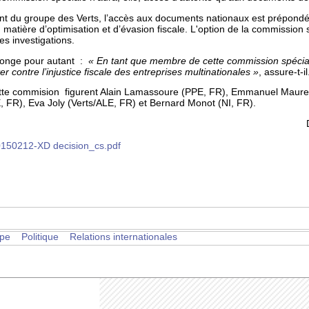
t du groupe des Verts, l’accès aux documents nationaux est prépondéra
matière d’optimisation et d’évasion fiscale. L'option de la commission sp
es investigations.
éponge pour autant :
« En tant que membre de cette commission spéciale, j
 contre l’injustice fiscale des entreprises multinationales »
, assure-t-il
tte commision figurent Alain Lamassoure (PPE, FR), Emmanuel Maure
, FR), Eva Joly (Verts/ALE, FR) et Bernard Monot (NI, FR).
150212-XD decision_cs.pdf
pe
Politique
Relations internationales