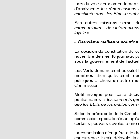
Lors du vote deux amendements on
d’analyser
« les répercussions 
constituée dans les Etats-membr
Ses autres missions seront 
communiquer... des informations 
loyale ».
« Deuxième meilleure solution
La décision de constitution de c
novembre dernier 40 journaux pub
sous la gouvernement de l’actue
Les Verts demandaient aussitôt l
membres. Bien qu'ils aient réu
politiques a choisi un autre mo
Commission.
Motif invoqué pour cette décis
pétitionnaires,
« les éléments qu
que les États ou les entités co
Selon la présidente de la Gauch
commission spéciale n’étant qu’
certains pouvoirs dévolus à une
La commission d’enquête a le dr
concurrence fiscale déloyale, la