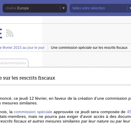
Europe
faites votre sélection
E
Suivez
les
actualités
 février 2015 au jour le jour
Une commission spéciale sur les rescrits fiscaux
de
>
la
chaîne
parlementaires
Europe
ur les rescrits fiscaux
oncé, ce jeudi 12 février, en faveur de la création d’une commission p
es mesures similaires.
mois, la
commission spéciale
approuvée ce jeudi sera composée de
4
 Etats-membres, mais ne pourra pas exiger d'avoir accès à des docume
rescrits fiscaux et autres mesures similaires par leur nature ou par leur 