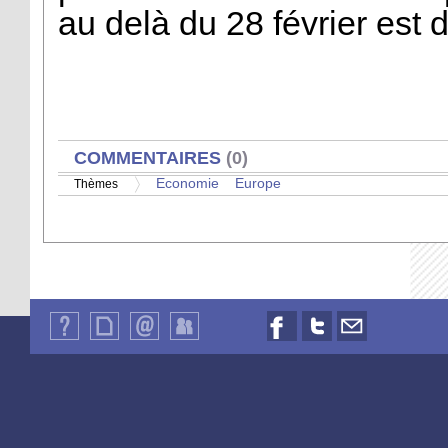
au delà du 28 février est 
AFFICHER
COMMENTAIRES
(0)
Economie
Europe
Thèmes
Qui
Plan
Contact
Identification
Nous
Nous
Nous
sommes-
du
suivre
suivre
contacter
nous
site
sur
sur
par
?
Facebook
Twitter
email