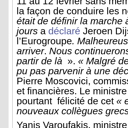
11 au 12 février sans mê
la façon de conduire les 
était de définir la marche
jours
a
déclaré
Jeroen Dij
l’Eurogroupe
. Malheureu
arriver
.
Nous continuerons
partir de là
».
« Malgré de
pu pas parvenir à une dé
Pierre Moscovici, commis
et financières. Le ministr
pourtant félicité de cet
« 
nouveaux collègues grecs
Yanis Varoufakis, ministr