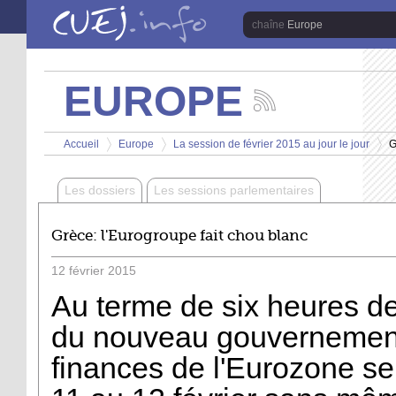
Aller au contenu principal
Europe
EUROPE
Suivez
les
Vous êtes ici
actualités
Accueil
Europe
La session de février 2015 au jour le jour
G
de
>
>
>
la
chaîne
Les dossiers
Les sessions parlementaires
Europe
Grèce: l'Eurogroupe fait chou blanc
12
février
2015
Au terme de six heures d
du nouveau gouvernement 
finances de l'Eurozone se