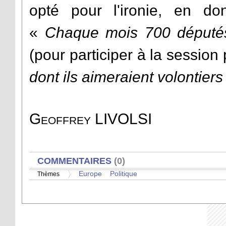
opté pour l'ironie, en do
«
Chaque mois 700 députés
(pour participer à la session
dont ils aimeraient volontier
Geoffrey LIVOLSI
AFFICHER
COMMENTAIRES
(0)
Europe
Politique
Thèmes