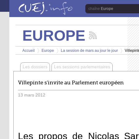
Aller au contenu principal
Europe
EUROPE
Suivez
les
Vous êtes ici
actualités
Accueil
Europe
La session de mars au jour le jour
Villepin
de
>
>
>
la
chaîne
Les dossiers
Les sessions parlementaires
Europe
Villepinte s'invite au Parlement européen
13
mars
2012
Les propos de Nicolas Sar