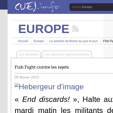
Aller au contenu principal
Europe
EUROPE
Suivez
les
Vous êtes ici
actualités
Accueil
Europe
La session de février au jour le jour
Fish Fi
de
>
>
>
la
chaîne
Les dossiers
Les sessions parlementaires
Europe
Fish Fight contre les rejets
05
février
2013
«
End discards!
», Halte aux
mardi matin les militants