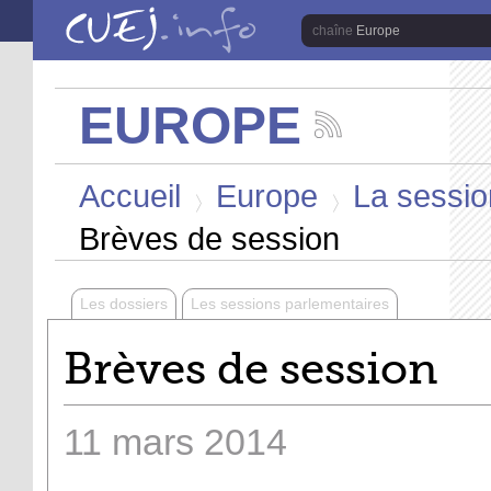
Aller au contenu principal
Europe
EUROPE
Suivez
les
Vous êtes ici
actualités
Accueil
Europe
La sessio
de
la
>
>
chaîne
Brèves de session
Europe
Les dossiers
Les sessions parlementaires
Brèves de session
11
mars
2014