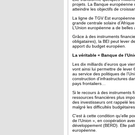
projets. La Banque européenne d
atteindre les objectifs de croissa
La ligne de TGV Est européenne, 
grande centrale solaire d’Afrique
L’Union européenne a de belles am
Grâce à des instruments financie
obligataires), la BEI peut lever d
apport du budget européen.
La véritable « Banque de l’Uni
Les dix milliards d’euros que vie
vont ainsi lui permettre de lever
au service des politiques de l’U
construction d’infrastructures d
pays frontaliers…
Si le recours à des instruments f
ressources financières plus impor
des investisseurs ont rappelé les 
malgré les difficultés budgétaire
C'est à cette condition qu'elle p
de l’Union », en coopération ave
développement (BERD). Elle pall
européenne.