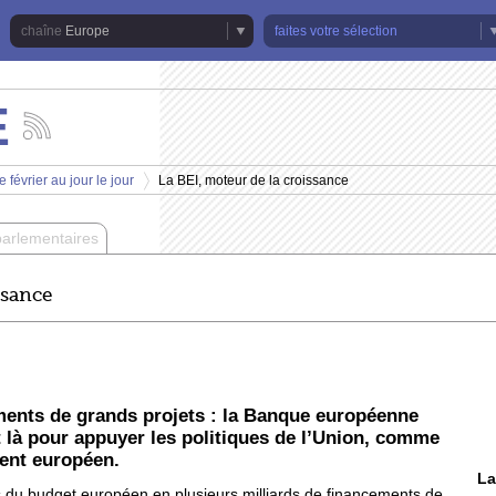
Europe
faites votre sélection
E
Suivez
les
actualités
 février au jour le jour
La BEI, moteur de la croissance
de
>
la
chaîne
parlementaires
Europe
ssance
ments de grands projets : la Banque européenne
t là pour appuyer les politiques de l’Union, comme
ment européen.
La
s du budget européen en plusieurs milliards de financements de