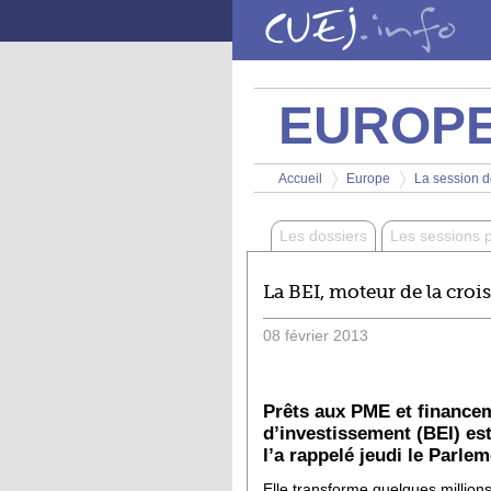
Aller au contenu principal
EUROP
Vous êtes ici
Accueil
Europe
La session de
>
>
Les dossiers
Les sessions 
La BEI, moteur de la croi
08
février
2013
Prêts aux PME et finance
d’investissement (BEI) es
l’a rappelé jeudi le Parle
Elle transforme quelques million