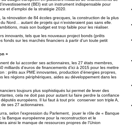
’investissement (BEI) est un instrument indispensable pour
nce et d’emploi de la stratégie 2020.
la rénovation de 84 écoles grecques, la construction de la plus
 du Nord… autant de projets qui n’existeraient pas sans elle.
bitions, mais son budget est trop faible pour les réaliser.
rs innovants, tels que les nouveaux project bonds (prêts
es fonds sur les marchés financiers à partir d’un toute petit
on »
nnent de lui accorder ses actionnaires, les 27 états membres,
 60 milliards d’euros de financements d’ici à 2015 pour les mettre
nion : prêts aux PME innovantes, production d’énergies propres,
ans les régions périphériques, aides au développement dans les
inanciers toujours plus sophistiqués lui permet de lever des
tantes, cela ne doit pas pour autant lui faire perdre la confiance
députés européens. Il lui faut à tout prix conserver son triple A,
s de ses 27 actionnaires.
ourra, selon l'expression du Parlement, jouer le rôle de « Banque
c la Banque européenne pour la reconstruction et le
iera ainsi le manque de ressources propres de l’Union