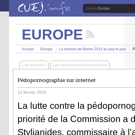
Aller au contenu principal
Europe
EUROPE
Suivez
les
Vous êtes ici
actualités
Accueil
Europe
La session de février 2015 au jour le jour
P
de
>
>
>
la
chaîne
Les dossiers
Les sessions parlementaires
Europe
Pédopornographie sur internet
12
février
2015
La lutte contre la pédopornog
priorité de la Commission a 
Stylianides, commissaire à l'