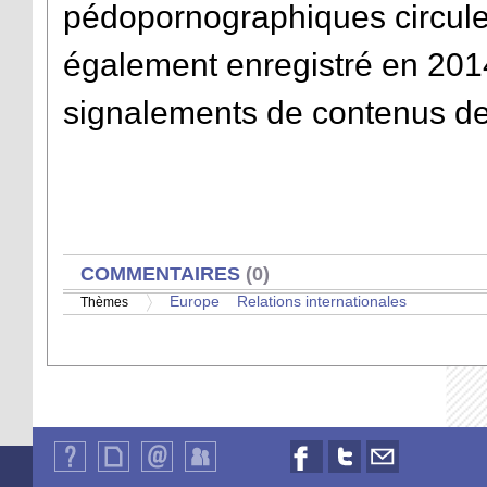
pédopornographiques circulera
également enregistré en 20
signalements de contenus de
AFFICHER
COMMENTAIRES
(0)
Europe
Relations internationales
Thèmes
Qui
Plan
Contact
Identification
Nous
Nous
Nous