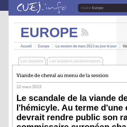
Aller au contenu principal
Europe
EUROPE
Suivez
les
Vous êtes ici
actualités
Accueil
Europe
La session de mars 2013 au jour le jour
Vi
de
>
>
>
la
chaîne
Les dossiers
Les sessions parlementaires
Europe
Viande de cheval au menu de la session
12
mars
2013
Le scandale de la viande de
l'hémicyle. Au terme d'une 
devrait rendre public son ra
commissaire européen char