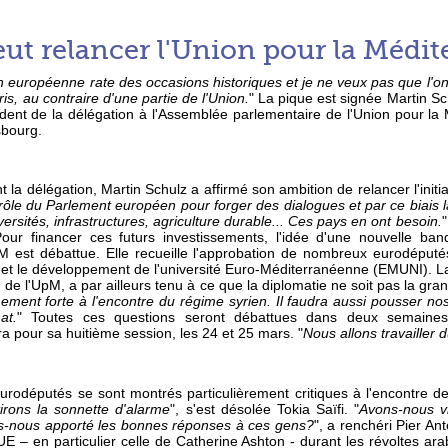
ut relancer l'Union pour la Médit
n européenne rate des occasions historiques et je ne veux pas que l'o
s, au contraire d'une partie de l'Union.
" La pique est signée Martin S
dent de la délégation à l'Assemblée parlementaire de l'Union pour la
sbourg.
 la délégation, Martin Schulz a affirmé son ambition de relancer l'init
le rôle du Parlement européen pour forger des dialogues et par ce biais
ersités, infrastructures, agriculture durable... Ces pays en ont besoin.
ur financer ces futurs investissements, l'idée d'une nouvelle ban
 est débattue. Elle recueille l'approbation de nombreux eurodéputés
 et le développement de l'université Euro-Méditerranéenne (EMUNI). La
 de l'UpM, a par ailleurs tenu à ce que la diplomatie ne soit pas la gra
ement forte à l'encontre du régime syrien. Il faudra aussi pousser no
at.
" Toutes ces questions seront débattues dans deux semaines
ra pour sa huitième session, les 24 et 25 mars. "
Nous allons travailler d
eurodéputés se sont montrés particulièrement critiques à l'encontre d
irons la sonnette d'alarme
", s'est désolée Tokia Saïfi. "
Avons-nous vr
s-nous apporté les bonnes réponses à ces gens?
", a renchéri Pier An
l'UE – en particulier celle de Catherine Ashton - durant les révoltes a