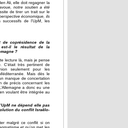
 Ali, elle doit regagner la
'avoue, notre soutien a été
ite de tirer un trait sur le
 perspective économique, ils
 successifs de l'UpM, les
 de coprésidence de la
est-il le résultat de la
lemagne ?
te lecture là, mais je pense
. C’était très pertinent de
union seulement pour les
 Méditerranée. Mais dès le
 un manque de concertation
en de précis concernant les
 L’Allemagne a donc eu une
 en voulant être intégrée au
 l’UpM ne dépend elle pas
olution du conflit Israëlo-
er malgré ce conflit si on
ragmatisme et qu’on met les