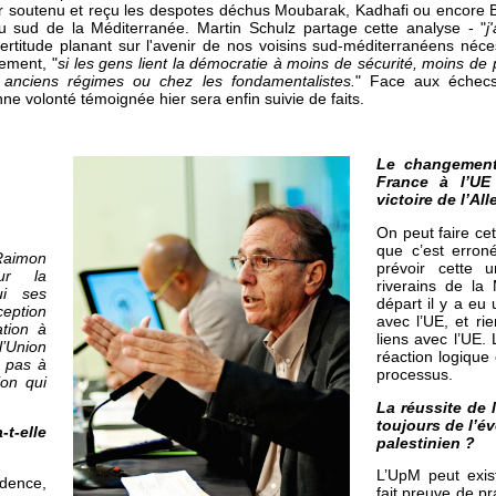
r soutenu et reçu les despotes déchus Moubarak, Kadhafi ou encore Ben
u sud de la Méditerranée. Martin Schulz partage cette analyse - "
j
ertitude planant sur l'avenir de nos voisins sud-méditerranéens nécess
ement, "
si les gens lient la démocratie à moins de sécurité, moins de
s anciens régimes ou chez les fondamentalistes.
" Face aux échecs
e volonté témoignée hier sera enfin suivie de faits.
Le changement
France à l’UE 
victoire de l’Al
On peut faire cet
que c’est erroné
Raimon
prévoir cette 
ur la
riverains de la
ui ses
départ il y a eu
eption
avec l’UE, et ri
tion à
liens avec l’UE.
l’Union
réaction logique
e pas à
processus.
tion qui
La réussite de
toujours de l’év
-t-elle
palestinien ?
L’UpM peut exist
dence,
fait preuve de p