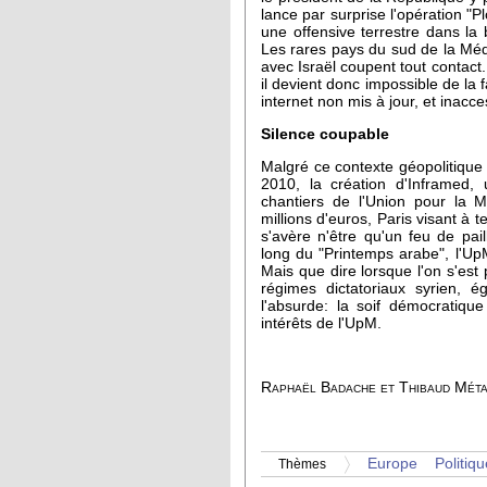
lance par surprise l'opération 
une offensive terrestre dans la
Les rares pays du sud de la Méd
avec Israël coupent tout contact
il devient donc impossible de la f
internet non mis à jour, et inac
Silence coupable
Malgré ce contexte géopolitique
2010, la création d'Inframed, 
chantiers de l'Union pour la M
millions d'euros, Paris visant à 
s'avère n'être qu'un feu de pai
long du "Printemps arabe", l'UpM
Mais que dire lorsque l'on s'est
régimes dictatoriaux syrien, 
l'absurde: la soif démocratiq
intérêts de l'UpM.
Raphaël Badache et Thibaud Méta
Europe
Politiqu
Thèmes