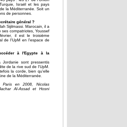
urquie, Israël et les pays
 de la Méditerranée. Soit un
ions de personnes.
ecrétaire général ?
llah Sijilmassi. Marocain, il a
e ses compatriotes, Youssef
évrier, il est le troisième
al de l'UpM en l'espace de
ccéder à l'Egypte à la
 Jordanie sont pressentis
ête de la rive sud de l'UpM.
efois la corde, bien qu'elle
aine de la Méditerranée.
Paris en 2008, Nicolas
achar Al-Assad et Hosni