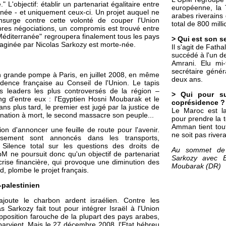
 L'objectif: établir un partenariat égalitaire entre
européenne, la T
anée - et uniquement ceux-ci. Un projet auquel ne
arabes riverains
insurge contre cette volonté de couper l'Union
total de 800 mill
res négociations, un compromis est trouvé entre
a Méditerranée" regroupera finalement tous les pays
> Qui est son s
maginée par Nicolas Sarkozy est morte-née.
Il s'agit de Fatha
succédé à l'un d
Amrani. Elu mi-f
secrétaire génér
n grande pompe à Paris, en juillet 2008, en même
deux ans.
dence française au Conseil de l'Union. Le tapis
s leaders les plus controversés de la région –
> Qui pour su
ng d'entre eux : l'Egyptien Hosni Moubarak et le
coprésidence ?
ns plus tard, le premier est jugé par la justice de
Le Maroc est la
ation à mort, le second massacre son peuple...
pour prendre la t
Amman tient tout
on d'annoncer une feuille de route pour l'avenir.
ne soit pas river
issement sont annoncés dans les transports,
. Silence total sur les questions des droits de
Au sommet de 
M ne poursuit donc qu'un objectif de partenariat
Sarkozy avec B
crise financière, qui provoque une diminution des
Moubarak (DR)
 plombe le projet français.
o-palestinien
ajoute le charbon ardent israélien. Contre les
s Sarkozy fait tout pour intégrer Israël à l'Union
pposition farouche de la plupart des pays arabes,
parvient. Mais le 27 décembre 2008, l'Etat hébreu