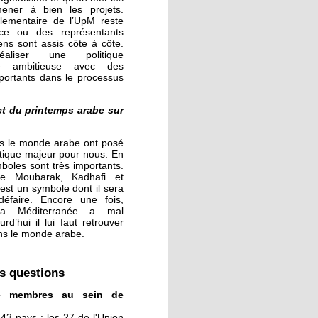
ner à bien les projets.
lementaire de l’UpM reste
nce ou des représentants
iens sont assis côte à côte.
liser une politique
ne ambitieuse avec des
ortants dans le processus
ct du printemps arabe sur
ns le monde arabe ont posé
tique majeur pour nous. En
mboles sont très importants.
e Moubarak, Kadhafi et
 est un symbole dont il sera
 défaire. Encore une fois,
la Méditerranée a mal
d’hui il lui faut retrouver
ans le monde arabe.
s questions
e membres au sein de
3 pays : les 27 de l'Union