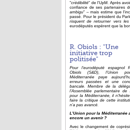
"
crédibilité
" de l'UpM. Après avoi
confiance de ses partenaires d
ambigu
" – mais estime que l'inc
passé. Pour le président du Parl
risquent de retourner vers le
eurodéputés espèrent que la bonn
R. Obiols : "Une
initiative trop
politisée"
Pour l’eurodéputé espagnol 
Obiols (S&D), l’Union po
Méditerranée paye aujourd’h
erreurs passées et une conc
bancale. Membre de la déléga
l’Assemblée parlementaire de 
pour la Méditerranée, il n’hésit
faire la critique de cette institu
n’a pas avancé.
L’Union pour la Méditerranée a
encore un avenir ?
Avec le changement de coprési