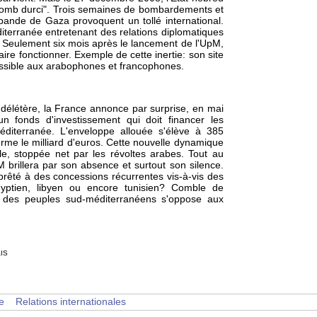
"Plomb durci". Trois semaines de bombardements et
 bande de Gaza provoquent un tollé international.
iterranée entretenant des relations diplomatiques
. Seulement six mois après le lancement de l'UpM,
aire fonctionner. Exemple de cette inertie: son site
cessible aux arabophones et francophones.
 délétère, la France annonce par surprise, en mai
un fonds d'investissement qui doit financer les
éditerranée. L'enveloppe allouée s'élève à 385
terme le milliard d'euros. Cette nouvelle dynamique
lle, stoppée net par les révoltes arabes. Tout au
 brillera par son absence et surtout son silence.
 prêté à des concessions récurrentes vis-à-vis des
égyptien, libyen ou encore tunisien? Comble de
ue des peuples sud-méditerranéens s'oppose aux
is
e
Relations internationales