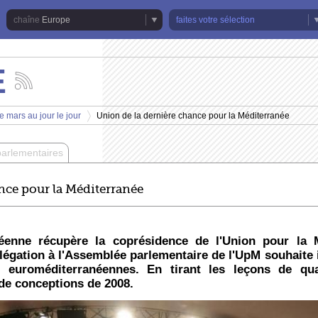
Europe
faites votre sélection
E
Suivez
les
actualités
e mars au jour le jour
Union de la dernière chance pour la Méditerranée
de
>
la
chaîne
parlementaires
Europe
nce pour la Méditerranée
éenne récupère la coprésidence de l'Union pour la M
élégation à l'Assemblée parlementaire de l'UpM souhaite
 euroméditerranéennes. En tirant les leçons de qu
 de conceptions de 2008.