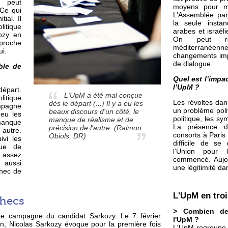
e peut
moyens pour me
 Ce qui
L’Assemblée par
ial. Il
la seule insta
litique
arabes et israél
ozy en
On peut réa
proche
méditerranéen
ui.
changements imp
de dialogue.
ble de
Quel est l’impa
l’UpM ?
départ.
L'UpM a été mal conçue
itique
Les révoltes da
dès le départ (...) Il y a eu les
pagne
un problème poli
beaux discours d'un côté, le
 eu les
politique, les sy
manque de réalisme et de
manque
La présence d
précision de l'autre.
(Raimon
 autre.
consorts à Paris
Obiols, DR)
ivi les
difficile de se
çue de
l’Union pour 
s assez
commencé. Aujour
 aussi
une légitimité d
chec de
L'UpM en troi
checs
> Combien d
de campagne du candidat Sarkozy. Le 7 février
l'UpM ?
on, Nicolas Sarkozy évoque pour la première fois
L'UpM regroupe 4