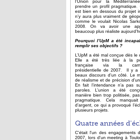
l’Union pour la Méditerrané
prendre un profil pragmatique.
est bien en dessous du projet init
n’y aura plus vraiment de géopo
comme le voulait Nicolas Sark
2008. On va avoir une ap
beaucoup plus réaliste aujourd’h
Pourquoi l’UpM a été incapa
remplir ses objectifs ?
L’UpM a été mal conçue dès le 
Elle a été très liée à la pol
française via la cam
présidentielle de 2007. Il y a
beaux discours d’un côté. Le 
de réalisme et de précision d’un
En fait l’intendance n’a pas su
paroles. L’union a été con
manière bien trop politisée, pa
pragmatique. Cela manquait
d’argent, ce qui a provoqué l’é
plusieurs projets.
Quatre années d'é
C'était l'un des engagements 
2007, lors d'un meeting à Toul