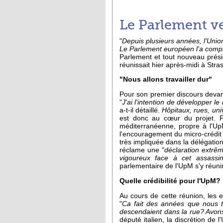
Le Parlement ve
"
Depuis plusieurs années, l'Unio
Le Parlement européen l'a compri
Parlement et tout nouveau prési
réunissait hier après-midi à Stra
"Nous allons travailler dur"
Pour son premier discours devant
"
J'ai l'intention de développer 
a-t-il détaillé.
Hôpitaux, rues, univ
est donc au cœur du projet. Po
méditerranéenne, propre à l'UpM
l'encouragement du micro-crédit
très impliquée dans la délégation
réclame une "
déclaration extrêm
vigoureux face à cet assassin
parlementaire de l'UpM s'y réuni
Quelle crédibilité pour l'UpM?
Au cours de cette réunion, les 
"
Ca fait des années que nous t
descendaient dans la rue? Avon
député italien, la discrétion de 