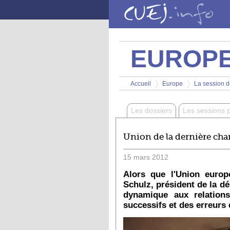
Aller au contenu principal
EUROP
Vous êtes ici
Accueil
Europe
La session d
>
>
Les dossiers
Les sessions 
Union de la dernière cha
15
mars
2012
Alors que l'Union europ
Schulz, président de la d
dynamique aux relations
successifs et des erreurs