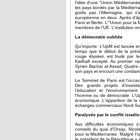
l'idée d'une "Union Méditerranée."
les pays bordés par la Méditerr
goûte pas l'Allemagne, qui s'
européenne en deux. Après d'âp
Paris et Berlin. L'"Union pour l
membres de l'UE. L'institution i
La démocratie oubliée
Qu'importe. L'UpM est lancée e
temps que le début de la prési
rouge élyséen est foulé par le
Kadhafi excepté. Au premier ra
Syrien Bachar al-Assad. Quatre a
son pays et encourt une condamn
Le Sommet de Paris est l'occasi
Des grands projets d'invest
l'éducation et l'environnement
l'homme ou de démocratie. L'Up
économique. L'apparition de la 
échanges commerciaux Nord-Sud,
Paralysée par le conflit israél
Aux difficultés économiques s'
conseils du quai d'Orsay, Nicola
pour la Méditerranée. Malgré l'o
le président de la République y 