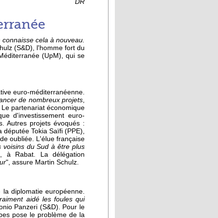
DR
erranée
n connaisse cela à nouveau.
chulz (S&D), l'homme fort du
 Méditerranée (UpM), qui se
iative euro-méditerranéenne.
 lancer de nombreux projets
,
" Le partenariat économique
que d'investissement euro-
. Autres projets évoqués :
 députée Tokia Saïfi (PPE),
nde oubliée. L'élue française
s voisins du Sud à être plus
, à Rabat. La délégation
ur
", assure Martin Schulz.
e la diplomatie européenne.
aiment aidé les foules qui
tonio Panzeri (S&D). Pour le
rabes pose le problème de la