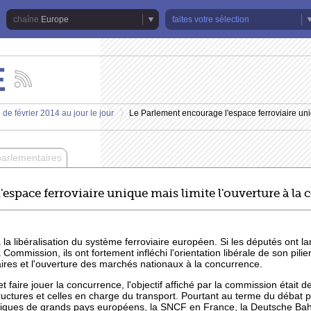
Europe
faites votre sélection
E
Suivez
les
actualités
 de février 2014 au jour le jour
Le Parlement encourage l'espace ferroviaire uniq
de
>
la
chaîne
Europe
parlementaires
espace ferroviaire unique mais limite l'ouverture à la
à la libéralisation du système ferroviaire européen. Si les députés ont l
ommission, ils ont fortement infléchi l'orientation libérale de son pilier 
ires et l'ouverture des marchés nationaux à la concurrence.
s et faire jouer la concurrence, l'objectif affiché par la commission était 
tructures et celles en charge du transport. Pourtant au terme du débat 
toriques de grands pays européens, la SNCF en France, la Deutsche Ba