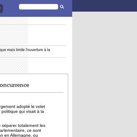
FORMULAIRE
DE
RECHERCHE
ue mais limite l'ouverture à la
 concurrence
argement adopté le volet
politique qui visait à la
de séparer totalement les
parlementaire, ce sont
hn en Allemagne, ou