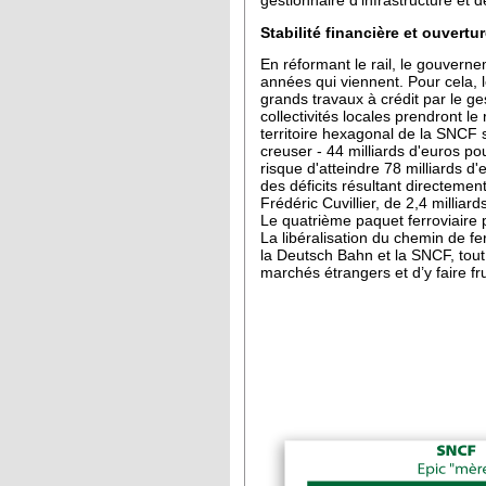
gestionnaire d’infrastructure et 
Stabilité financière et ouvertu
En réformant le rail, le gouverne
années qui viennent. Pour cela, 
grands travaux à crédit par le ges
collectivités locales prendront l
territoire hexagonal de la SNCF 
creuser - 44 milliards d'euros po
risque d'atteindre 78 milliards d'
des déficits résultant directement
Frédéric Cuvillier, de 2,4 milliard
Le quatrième paquet ferroviaire po
La libéralisation du chemin de f
la Deutsch Bahn et la SNCF, tout
marchés étrangers et d’y faire fr