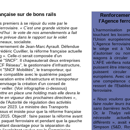
ançaise sur de bons rails
Renforcemen
l'Agence ferr
 premiers à se réjouir du vote par le
rroviaire.
« C’est une grande victoire que
L’harmonisation 
d’hui : le vote de nos amendements a fait
touchant les locom
aire prévue dans le rapport sur le volet
l'Union européenn
gneaux, socialiste.
L'Agence ferroviai
ouvernement de Jean-Marc Ayrault. Défendue
le siège est à Va
édéric Cuvillier, la réforme française actuelle
d'autoriser ou no
ng ». Celle-ci serait composée d'un
wagons à circuler
 "SNCF". Il chapeauterait deux entreprises
L'AFE vérifiera no
F Réseau", le gestionnaire d'infrastructure,
puissent être interop
 "SNCF Mobilités", le transporteur, qui
puissent circule
mule compatible avec le quatrième paquet
européens. Avec ce
paration entre infrastructure et transporteur
une compétence q
 envisage la création d'un conseil de
ressort de l'Etabli
 veiller. (Voir infographie ci-dessous)
ferroviaire.
ettre en place une holding mais elle devra le
rée en vigueur des prochaines directives »
,
«
Nous voulons que
de l'Autorité de régulation des activités
faire rouler leurs t
 pour 2023. Le ministre des Transports
sans barrières tech
ssus et insiste pour que la réforme française
Or, le Thalys re
 2015. Objectif : faire passer la réforme avant
nécessite actuell
e paquet ferroviaire et pendant que la gauche
différents
», avait
 étant davantage pour la séparation du
Simpson (S&D, Roy