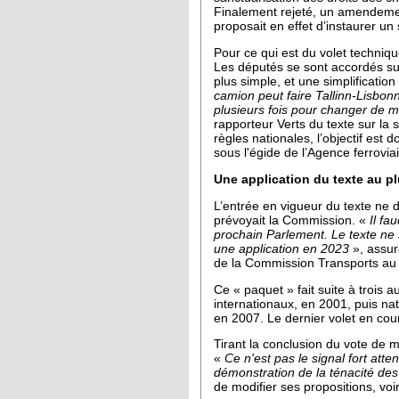
Finalement rejeté, un amendeme
proposait en effet d’instaurer u
Pour ce qui est du volet techniqu
Les députés se sont accordés sur
plus simple, et une simplification
camion peut faire Tallinn-Lisbonne
plusieurs fois pour changer de m
rapporteur Verts du texte sur la 
règles nationales, l’objectif est
sous l'égide de l’Agence ferrovi
Une application du texte au pl
L’entrée en vigueur du texte ne 
prévoyait la Commission. «
Il fa
prochain Parlement. Le texte ne
une application en 2023
», assur
de la Commission Transports au
Ce « paquet » fait suite à trois a
internationaux, en 2001, puis na
en 2007. Le dernier volet en co
Tirant la conclusion du vote de 
«
Ce n'est pas le signal fort atte
démonstration de la ténacité des
de modifier ses propositions, voire