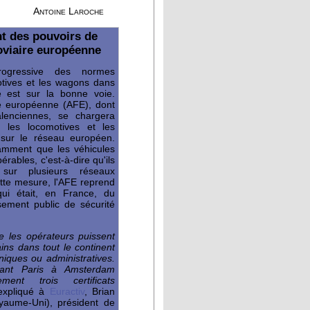
Antoine Laroche
t des pouvoirs de
oviaire européenne
progressive des normes
otives et les wagons dans
e est sur la bonne voie.
re européenne (AFE), dont
lenciennes, se chargera
n les locomotives et les
 sur le réseau européen.
tamment que les véhicules
érables, c'est-à-dire qu'ils
r sur plusieurs réseaux
tte mesure, l'AFE reprend
ui était, en France, du
ssement public de sécurité
 les opérateurs puissent
rains dans tout le continent
niques ou administratives.
liant Paris à Amsterdam
ement trois certificats
 expliqué à
Euractiv
, Brian
aume-Uni), président de