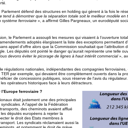
rté.
 Parlement défend des structures en holding qui gèrent à la fois le rése
tend à démontrer que la séparation totale soit le meilleur modèle en t
 système ferroviaire
», a affirmé Gilles Pargneaux, un eurodéputé socia
on, le Parlement a assoupli les mesures qui visaient à l’ouverture tot
amendements adoptés élargissent la liste des exceptions permettant d’
sans appel d'offre alors que la Commission souhaitait que l’attribution d
gle. Les députés ont pointé le danger qu'aurait représente une telle ou
»
ous devons éviter le picorage de lignes à haut intérêt commercial
, a
s de régulations nationales, indépendantes des compagnies ferroviaires,
TER par exemple, qui devaient être complètement ouverts dans la propo
néficier de concessions publiques, sous réserve de l'avis du régulateur
s opérateurs historiques face à leurs détracteurs.
l’Europe ferroviaire ?
onaux était justement une des principales
syndicales. A l'appel de la Fédération
transports, des cheminots avaient afflué
les députés européens à rejeter la
specter le droit des Etats membres à
transport. Les syndicats réclamaient aussi la
heminots, et notamment le droit de grève.