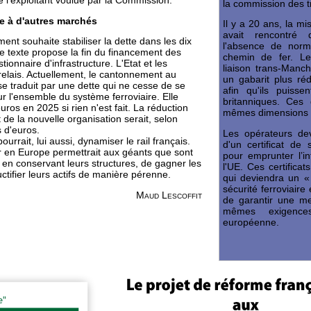
de l’exploitant voulue par la Commission.
la commission des t
re à d'autres marchés
Il y a 20 ans, la mi
avait rencontré
ment souhaite stabiliser la dette dans les dix
l'absence de nor
le texte propose la fin du financement des
chemin de fer. Le
tionnaire d'infrastructure. L'Etat et les
liaison trans-Manch
e relais. Actuellement, le cantonnement au
un gabarit plus ré
se traduit par une dette qui ne cesse de se
afin qu'ils puisse
ur l'ensemble du système ferroviaire. Elle
britanniques. Ces 
euros en 2025 si rien n'est fait. La réduction
mêmes dimensions 
 de la nouvelle organisation serait, selon
s d'euros.
Les opérateurs de
urrait, lui aussi, dynamiser le rail français.
d'un certificat de
er en Europe permettrait aux géants que sont
pour emprunter l’in
 en conservant leurs structures, de gagner les
l'UE. Ces certificat
uctifier leurs actifs de manière pérenne.
qui deviendra un «
sécurité ferroviaire
Maud Lescoffit
de garantir une me
mêmes exigence
européenne.