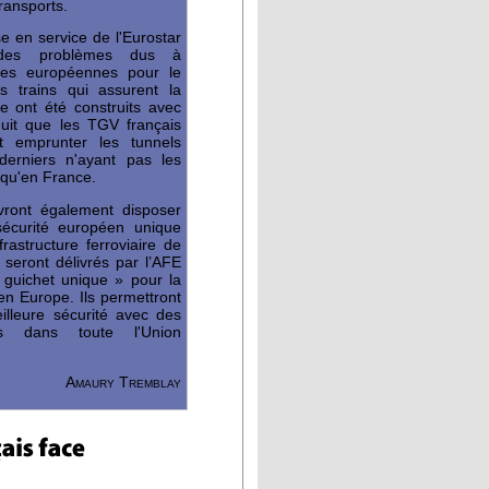
ransports.
se en service de l'Eurostar
 des problèmes dus à
mes européennes pour le
s trains qui assurent la
e ont été construits avec
duit que les TGV français
nt emprunter les tunnels
derniers n'ayant pas les
qu'en France.
vront également disposer
 sécurité européen unique
frastructure ferroviaire de
s seront délivrés par l’AFE
 guichet unique » pour la
 en Europe. Ils permettront
illeure sécurité avec des
s dans toute l'Union
Amaury Tremblay