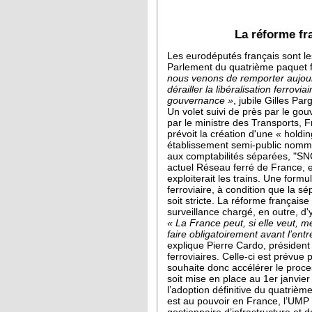
La réforme fr
Les eurodéputés français sont les
Parlement du quatrième paquet fe
nous venons de remporter aujour
dérailler la libéralisation ferrovi
gouvernance »
, jubile Gilles Par
Un volet suivi de près par le g
par le ministre des Transports, Fr
prévoit la création d'une « holdi
établissement semi-public nommé
aux comptabilités séparées, "SNC
actuel Réseau ferré de France, et
exploiterait les trains. Une for
ferroviaire, à condition que la sé
soit stricte. La réforme française
surveillance chargé, en outre, d'y
« La France peut, si elle veut, m
faire obligatoirement avant l’ent
explique Pierre Cardo, président 
ferroviaires. Celle-ci est prévue
souhaite donc accélérer le proce
soit mise en place au 1er janvier
l’adoption définitive du quatrièm
est au pouvoir en France, l’UMP