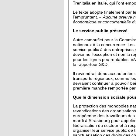
Trenitalia en Italie, qui l'ont empo
Le texte adopté finalement par le
l’empruntent. «
Aucune preuve ne 
éc
onomique et concurrentielle du
Le service public préservé
Autre camouflet pour la Commissi
nationaux à la concurrence. Les 
service public à des entreprises 
devienne l’exception et non la rè
«
pour les lignes peu rentables.
N
le rapporteur S&D.
Il reviendrait donc aux autorité
transports régionaux, comme les 
devraient continuer à pouvoir bé
première manche remportée par le
Quelle dimension sociale pour 
La protection des monopoles nati
revendications des organisations 
européenne des travailleurs des 
mardi à Strasbourg pour appeler 
libéralisation du secteur et à re
organiser leur service public de 
sanctuarisation des droits des c