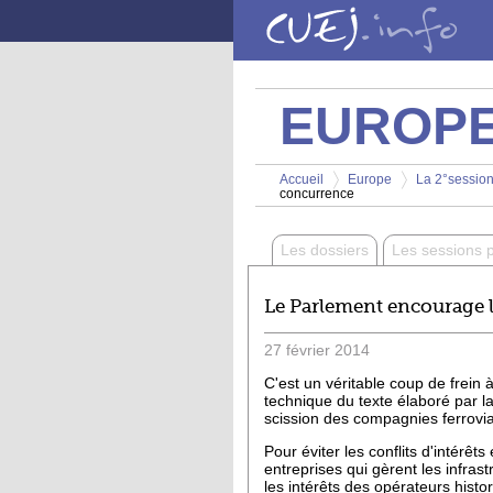
Aller au contenu principal
EUROP
Vous êtes ici
Accueil
Europe
La 2°session
concurrence
>
>
Les dossiers
Les sessions 
Le Parlement encourage l'
27
février
2014
C'est un véritable coup de frein 
technique du texte élaboré par la C
scission des compagnies ferrovia
Pour éviter les conflits d'intérêt
entreprises qui gèrent les infras
les intérêts des opérateurs his