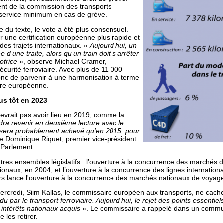
nt de la commission des transports
n service minimum en cas de grève.
e du texte, le vote a été plus consensuel.
 une certification européenne plus rapide et
 des trajets internationaux. «
Aujourd’hui, un
 d’une traite, alors qu’un train doit s’arrêter
otrice
», observe Michael Cramer,
sécurité ferroviaire. Avec plus de 11 000
 donc de parvenir à une harmonisation à terme
aire européenne.
us tôt en 2023
devrait pas avoir lieu en 2019, comme la
udra revenir en deuxième lecture avec le
 sera probablement achevé qu'en 2015, pour
e Dominique Riquet, premier vice-président
 Parlement.
utres ensembles législatifs : l’ouverture à la concurrence des marchés de
tionaux, en 2004, et l’ouverture à la concurrence des lignes internation
urs lance l'ouverture à la concurrence des marchés nationaux de voyag
mercredi, Siim Kallas, le commissaire européen aux transports, ne cac
ndu par le transport ferroviaire. Aujourd’hui, le rejet des points essentie
 intérêts nationaux acquis
». Le commissaire a rappelé dans un communi
 les retirer.