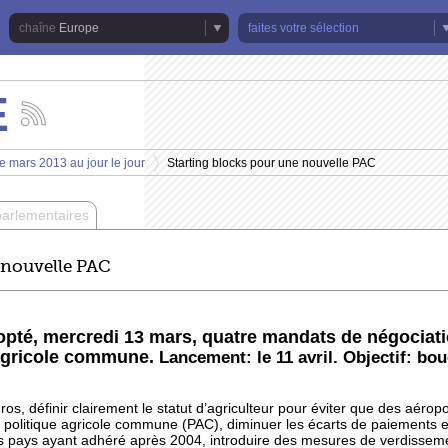
Europe
faites votre sélection
E
Suivez
les
actualités
e mars 2013 au jour le jour
Starting blocks pour une nouvelle PAC
de
>
la
chaîne
parlementaires
Europe
 nouvelle PAC
pté, mercredi 13 mars, quatre mandats de négociati
 agricole commune.
Lancement: le 11 avril. Objectif: bouc
os, définir clairement le statut d’agriculteur pour éviter que des aérop
la politique agricole commune (PAC), diminuer les écarts de paiements 
es pays ayant adhéré après 2004
, introduire des mesures de verdissem