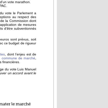
 d'un vote marathon.
 PAC.
du vote le Parlement a
ceptions au respect des
 de la Commission dont
l’application de mesures
ts d'être subventionnés
euros sont prévus, soit
ec ce budget de rigueur
ctes
, dont l’enjeu est de
on commune de marché
,
ns financières.
ge du vote Luis Manuel
uver un accord avant le
mater le marché