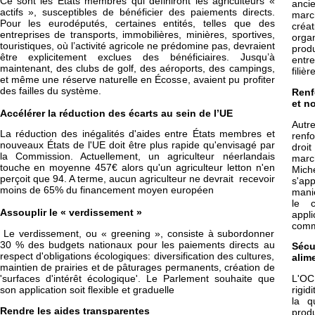
Ce sont les États membres qui définiront les agriculteurs «
anci
actifs », susceptibles de bénéficier des paiements directs.
march
Pour les eurodéputés, certaines entités, telles que des
cré
entreprises de transports, immobilières, minières, sportives,
org
touristiques, où l’activité agricole ne prédomine pas, devraient
prod
être explicitement exclues des bénéficiaires. Jusqu’à
entr
maintenant, des clubs de golf, des aéroports, des campings,
filièr
et même une réserve naturelle en Écosse, avaient pu profiter
des failles du système.
Renf
et n
Accélérer la réduction des écarts au sein de l’UE
Autr
La réduction des inégalités d'aides entre États membres et
renfo
nouveaux États de l'UE doit être plus rapide qu'envisagé par
droi
la Commission. Actuellement, un agriculteur néerlandais
marc
touche en moyenne 457€ alors qu'un agriculteur letton n'en
Mich
perçoit que 94. A terme, aucun agriculteur ne devrait recevoir
s'ap
moins de 65% du financement moyen européen
maniè
le c
Assouplir le « verdissement »
appli
comm
Le verdissement, ou « greening », consiste à subordonner
30 % des budgets nationaux pour les paiements directs au
Séc
respect d'obligations écologiques: diversification des cultures,
alim
maintien de prairies et de pâturages permanents, création de
'surfaces d'intérêt écologique'. Le Parlement souhaite que
L'OC
son application soit flexible et graduelle
rigid
la q
Rendre les aides transparentes
prod