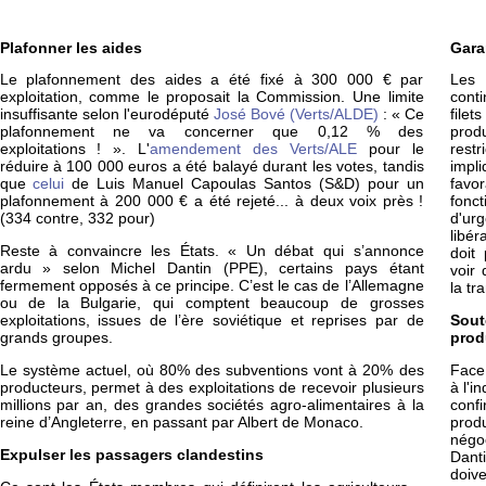
Plafonner les aides
Gara
Le plafonnement des aides a été fixé à 300 000 € par
Les 
exploitation, comme le proposait la Commission. Une limite
cont
insuffisante selon l'eurodéputé
José Bové (Verts/ALDE)
: « Ce
file
plafonnement ne va concerner que 0,12 % des
pro
exploitations ! ». L'
amendement des Verts/ALE
pour le
res
réduire à 100 000 euros a été balayé durant les votes, tandis
impl
que
celui
de Luis Manuel Capoulas Santos (S&D) pour un
favo
plafonnement à 200 000 € a été rejeté... à deux voix près !
fonc
(334 contre, 332 pour)
d'ur
libér
Reste à convaincre les États. « Un débat qui s’annonce
doit
ardu » selon Michel Dantin (PPE), certains pays étant
voir
fermement opposés à ce principe. C’est le cas de l’Allemagne
la tra
ou de la Bulgarie, qui comptent beaucoup de grosses
exploitations, issues de l’ère soviétique et reprises par de
Sout
grands groupes.
prod
Le système actuel, où 80% des subventions vont à 20% des
Face 
producteurs, permet à des exploitations de recevoir plusieurs
à l'i
millions par an, des grandes sociétés agro-alimentaires à la
confi
reine d’Angleterre, en passant par Albert de Monaco.
prod
négo
Expulser les passagers clandestins
Danti
doiv