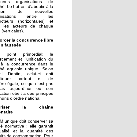
ennes organisations de
é. Le but est d'aboutir à la
ation de nouvelles
anisations entre les
ucteurs (horizontales) et
e les acteurs de chaque
e (verticales).
orcer la concurrence libre
on faussée
e point primordial: le
rcement et l’unification du
t à la concurrence dans le
hé agricole unique. Selon
el Dantin, celui-ci doit
pliquer partout et de
re égale, ce qui n'est pas
as aujourd'hui où son
cation obéit à des principes
uns d'ordre national.
uriser la chaîne
entaire
M unique doit conserver sa
ité normative : elle garantit
ualité et la quantité des
uits de consommation. Pour