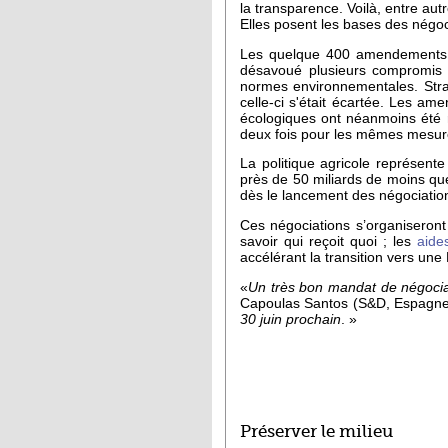
la transparence. Voilà, entre aut
Elles posent les bases des négoc
Les quelque 400 amendements s
désavoué plusieurs compromis a
normes environnementales. Str
celle-ci s'était écartée. Les am
écologiques ont néanmoins été r
deux fois pour les mêmes mesur
La politique agricole représent
près de 50 miliards de moins qu
dès le lancement des négociations
Ces négociations s’organiseront
savoir qui reçoit quoi ; les
aide
accélérant la transition vers un
«
Un très bon mandat de négocia
Capoulas Santos (S&D, Espagne),
30 juin prochain
. »
Préserver le milieu