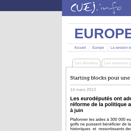
Aller au contenu principal
EUROP
Vous êtes ici
Accueil
Europe
La session d
>
>
Les dossiers
Les sessions 
Starting blocks pour une
14
mars
2013
Les eurodéputés ont ado
réforme de la politique
à juin
Plafonner les aides à 300 000 eur
golfs ne puissent bénéficier de 
historiques et ressortissants d