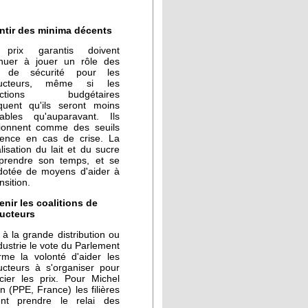
ntir des minima décents
prix garantis doivent
inuer à jouer un rôle des
ts de sécurité pour les
ducteurs, même si les
trictions budgétaires
iquent qu'ils seront moins
rables qu'auparavant. Ils
tionnent comme des seuils
gence en cas de crise. La
alisation du lait et du sucre
 prendre son temps, et se
 dotée de moyens d'aider à
nsition.
enir les coalitions de
ucteurs
à la grande distribution ou
ndustrie le vote du Parlement
rme la volonté d'aider les
ucteurs à s'organiser pour
cier les prix. Pour Michel
n (PPE, France) les filières
ent prendre le relai des