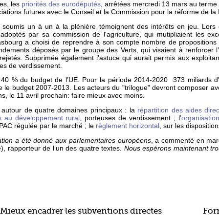
res, les
priorités des eurodéputés
, arrêtées mercredi 13 mars au terme
iations futures avec le Conseil et la Commission pour la réforme de la
oumis un à un à la plénière témoignent des intérêts en jeu. Lors 
doptés par sa commission de l'agriculture, qui mutipliaient les ex
asbourg a choisi de reprendre à son compte nombre de propositions
endements déposés par le groupe des Verts, qui visaient à renforcer 
ejetés. Supprimée également l'astuce qui aurait permis aux exploitan
es de verdissement.
e 40 % du budget de l’UE. Pour la période 2014-2020 373 miliards d'
e le budget 2007-2013. Les acteurs du "trilogue" devront composer av
, le 11 avril prochain: faire mieux avec moins.
 autour de quatre domaines principaux : la
répartition des aides dire
s au développement rural
, porteuses de verdissement ; l’
organisati
e PAC régulée par le marché ; le
règlement horizontal
, sur les dispositio
tion a été donné aux parlementaires européens
, a commenté en mar
 rapporteur de l’un des quatre textes.
Nous espérons maintenant tro
Mieux encadrer les subventions directes
For