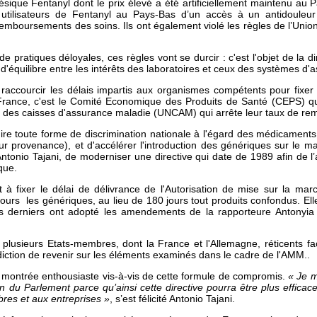
gésique Fentanyl dont le prix élevé a été artificiellement maintenu au 
 utilisateurs de Fentanyl au Pays-Bas d’un accès à un antidouleur
 remboursements des soins. Ils ont également violé les règles de l’Unio
e pratiques déloyales, ces règles vont se durcir : c'est l'objet de la d
e d'équilibre entre les intérêts des laboratoires et ceux des systèmes d
à raccourcir les délais impartis aux organismes compétents pour fixe
ance, c'est le Comité Economique des Produits de Santé (CEPS) qui 
e des caisses d'assurance maladie (UNCAM) qui arrête leur taux de r
dire toute forme de discrimination nationale à l'égard des médicaments 
 provenance), et d'accélérer l'introduction des génériques sur le m
ntonio Tajani, de moderniser une directive qui date de 1989 afin de l
ique.
t à fixer le délai de délivrance de l'Autorisation de mise sur la m
urs les génériques, au lieu de 180 jours tout produits confondus. Ell
 derniers ont adopté les amendements de la rapporteure Antonyia P
à plusieurs Etats-membres, dont la France et l'Allemagne, réticents 
erdiction de revenir sur les éléments examinés dans le cadre de l'AMM..
montrée enthousiaste vis-à-vis de cette formule de compromis.
« Je m
on du Parlement parce qu’ainsi cette directive pourra être plus effic
es et aux entreprises »
, s’est félicité Antonio Tajani.