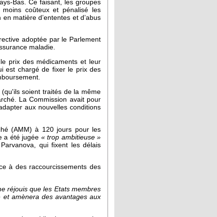
Pays-Bas. Ce faisant, les groupes
 moins coûteux et pénalisé les
n en matière d’ententes et d’abus
irective adoptée par le Parlement
'assurance maladie.
r le prix des médicaments et leur
est chargé de fixer le prix des
emboursement.
(qu'ils soient traités de la même
arché. La Commission avait pour
’adapter aux nouvelles conditions
arché (AMM) à 120 jours pour les
e a été jugée
« trop ambitieuse »
arvanova, qui fixent les délais
face à des raccourcissements des
e réjouis que les Etats membres
ace et amènera des avantages aux