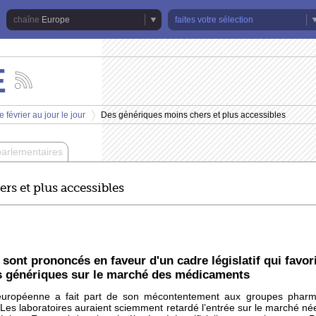
Europe
faites votre sélection
E
Suivez
les
actualités
 février au jour le jour
Des génériques moins chers et plus accessibles
de
>
la
chaîne
parlementaires
Europe
rs et plus accessibles
sont prononcés en faveur d'un cadre législatif qui favor
es génériques sur le marché des médicaments
 européenne a fait part de son mécontentement aux groupes phar
. Les laboratoires auraient sciemment retardé l’entrée sur le marché n