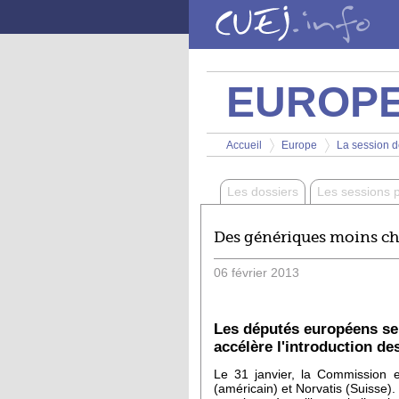
Aller au contenu principal
EUROP
Vous êtes ici
Accueil
Europe
La session de
>
>
Les dossiers
Les sessions 
Des génériques moins che
06
février
2013
Les députés européens se 
accélère l'introduction d
Le 31 janvier, la Commission
(américain) et Norvatis (Suisse)