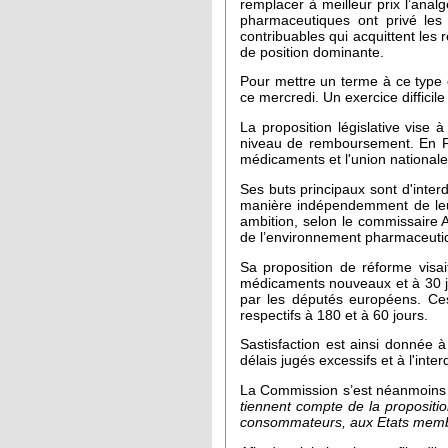
remplacer à meilleur prix l’anal
pharmaceutiques ont privé les
contribuables qui acquittent les
de position dominante.
Pour mettre un terme à ce type d
ce mercredi. Un exercice difficil
La proposition législative vise 
niveau de remboursement. En Fr
médicaments et l'union national
Ses buts principaux sont d'inter
manière indépendemment de leur
ambition, selon le commissaire A
de l’environnement pharmaceut
Sa proposition de réforme visai
médicaments nouveaux et à 30 jo
par les députés européens. Ces
respectifs à 180 et à 60 jours.
Sastisfaction est ainsi donnée 
délais jugés excessifs et à l'int
La Commission s’est néanmoins 
tiennent compte de la propositi
consommateurs, aux Etats membr