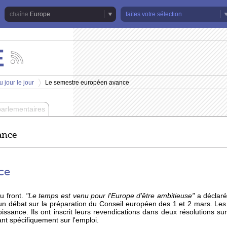
Europe
faites votre sélection
E
Suivez
les
actualités
 jour le jour
Le semestre européen avance
de
>
la
chaîne
parlementaires
Europe
ance
ce
u front.
"Le temps est venu pour l'Europe d'être ambitieuse"
a déclar
un débat sur la préparation du Conseil européen des 1 et 2 mars. Le
ssance. Ils ont inscrit leurs revendications dans deux résolutions su
nt spécifiquement sur l'emploi.