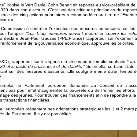
conte" ironise le Vert Daniel Cohn Bendit en réponse au vice-président d
020 dans son discours. C'est une des critiques principales du rapport
 seule des cinq actions prioritaires recommandées au titre de l'Exam
ciaux ».
a Commission à contrôler l'exécution des mesures annoncées par les
pour l'emploi.
"Les Etats membres doivent mettre en œuvre les réfor
 a déclaré Jean-Paul Gauzès (PPE,France) rapporteur sur l'examen a
 le renforcement de la gouvernance économique, approuve les priorités.
D), rapporteur sur les lignes directrices pour l'emploi souhaite
" arr
20 et le pacte de croissance et de stabilité.
" Selon elle, certains Etats 
ant sur des mesures d'austérité. Elle souligne même qu'en temps de 
é ».
 l'emploi, le Parlement européen demande au Conseil de s'ass
ent pas pour effet d'augmenter la pauvreté ou de freiner les efforts v
age des jeunes. Pour trouver des financements afin de répondre à la cri
s transactions financières.
il européen présentera ses orientations stratégiques les 1 et 2 mars 
tés du Parlement. Il n'y est pas obligé.