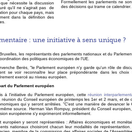
Formellement les parlements ne son
que nécessite la discussion
des décisions qui trame ce calendrier.
uré qu'il ne s'agirait pas de
tion pour chaque pays, mais
ement dans la définition des
es.
entaire : une initiative à sens unique ?
 Bruxelles, les représentants des parlements nationaux et du Parlemen
 coordination des politiques économiques de l'UE.
venche Berès, "le Parlement européen n'y garde qu'un rôle de discu
ent se voir reconnaître leur place prépondérante dans les choix 
drement exercé au niveau européen.
part du Parlement européen
s à l'initiative du Parlement européen, cette
réunion interparlement
a réunion du Conseil européen de printemps les 1er et 2 mars, et d
économiques qui y seront arrêtées. "C'est une manière de devancer le
 la même source. Herman Van Rompuy, président du Conseil européen,
sion européenne s'y exprimeront informellement.
 européen y seront représentées : Affaires économiques et monétair
nts nationaux choisiront chacun leur modalités de représentantion. 
acien, membre de la commission des affaires sociales de l'Assemblée 