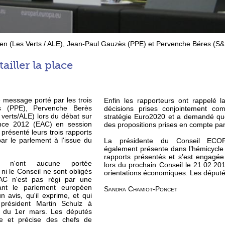
sen (Les Verts / ALE), Jean-Paul Gauzès (PPE) et Pervenche Béres (S&
ailler la place
e message porté par les trois
Enfin les rapporteurs ont rappelé la
s (PPE), Pervenche Berès
décisions prises conjointement c
 verts/ALE) lors du débat sur
stratégie Euro2020 et a demandé que
ance 2012 (EAC) en session
des propositions prises en compte pa
 présenté leurs trois rapports
ar le parlement à l'issue du
La présidente du Conseil ECOF
également présente dans l’hémicycle
rapports présentés et s’est engag
ts n'ont aucune portée
lors du prochain Conseil le 21.02.201
 ni le Conseil ne sont obligés
orientations économiques. Les députés 
EAC n'est pas régi par une
dant le parlement européen
Sandra Chamiot-Poncet
n avis, qu'il exprime, et qui
président Martin Schulz à
n du 1er mars. Les députés
e et précise des chefs de