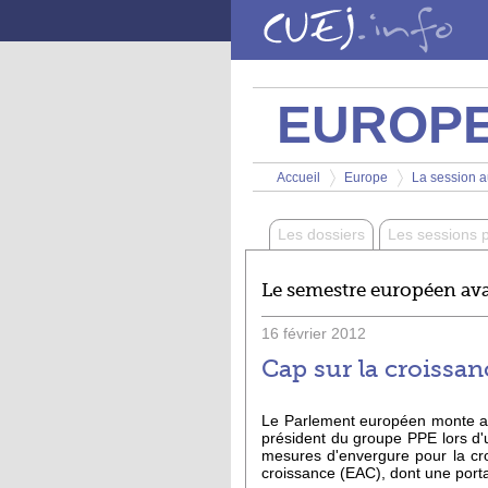
Aller au contenu principal
EUROP
Vous êtes ici
Accueil
Europe
La session au
>
>
Les dossiers
Les sessions 
Le semestre européen av
16
février
2012
Cap sur la croissan
Le Parlement européen monte a
président du groupe PPE lors d'
mesures d'envergure pour la croi
croissance (EAC), dont une porta