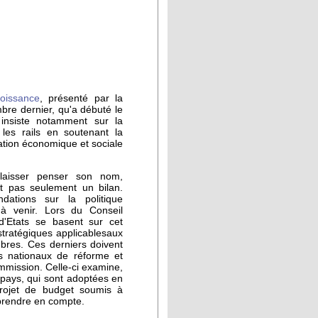
oissance
, présenté par la
re dernier, qu'a débuté le
nsiste notamment sur la
 les rails en soutenant la
uation économique et sociale
laisser penser son nom,
t pas seulement un bilan.
ations sur la politique
à venir. Lors du Conseil
d'Etats se basent sur cet
stratégiques applicablesaux
mbres. Ces derniers doivent
s nationaux de réforme et
mmission. Celle-ci examine,
pays, qui sont adoptées en
projet de budget soumis à
prendre en compte.