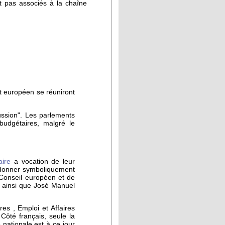
t pas associés à la chaîne
t européen se réuniront
ssion". Les parlements
budgétaires, malgré le
aire
a vocation de leur
e donner symboliquement
 Conseil européen et de
 ainsi que José Manuel
es , Emploi et Affaires
Côté français, seule la
nationale est à ce jour