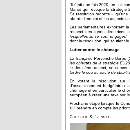
"Il était une fois 2020, un joli 
Maroš qui évoque la stratégie 2
Sa résolution regrette « qu'une
aborde l'emploi et les aspects so
Les parlementaires exhortent l
respect des lignes directrices 
lesquelles ils se sont engagés
",
dont la résolution, qui soutient
Lutter contre le chômage
La française Pervenche Béres (S&
les objectifs de la stratégie EU20
le deuxième aspect, se concentr
tordre le cou au pacte de stabilit
En votant la résolution sur
d'assainissement budgétaire n'ai
chômage et en particulier le chôm
européen à créer une taxe sur le
Prochaine étape lorsque le Conse
si il prendra en compte les priori
Charlotte Stiévenard