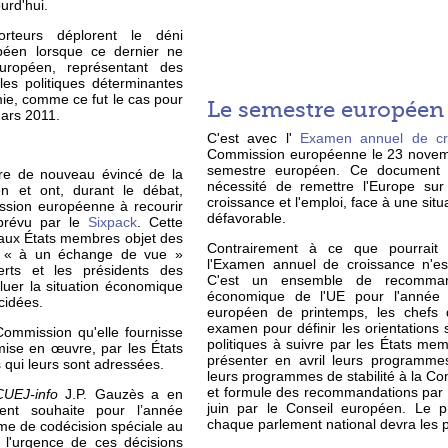
urd'hui.
orteurs déplorent le déni
péen lorsque ce dernier ne
uropéen, représentant des
les politiques déterminantes
e, comme ce fut le cas pour
Le semestre européen
ars 2011.
C'est avec l'
Examen annuel de cr
Commission européenne le 23 novemb
semestre européen. Ce document i
tre de nouveau évincé de la
nécessité de remettre l'Europe sur
n et ont, durant le débat,
croissance et l'emploi, face à une sit
ssion européenne à recourir
défavorable.
révu par le
Sixpack
. Cette
 aux États membres objet des
Contrairement à ce que pourrait 
r « à un échange de vue »
l'Examen annuel de croissance n'es
erts et les présidents des
C'est un ensemble de recommand
valuer la situation économique
économique de l'UE pour l'année 
cidées.
européen de printemps, les chefs 
examen pour définir les orientations 
ommission qu'elle fournisse
politiques à suivre par les États me
mise en œuvre, par les États
présenter en avril leurs programme
ui leurs sont adressées.
leurs programmes de stabilité à la Co
et formule des recommandations par 
CUEJ-info
J.P. Gauzès a en
juin par le Conseil européen. Le 
ent souhaite pour l’année
chaque parlement national devra les 
rme de codécision spéciale au
l'urgence de ces décisions