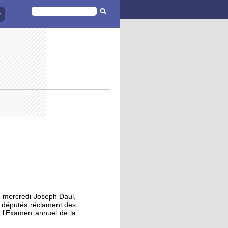
FORMULAIRE
DE
RECHERCHE
é mercredi Joseph Daul,
s députés réclament des
r l'Examen annuel de la