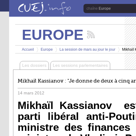
Aller au contenu principal
Europe
EUROPE
Suivez
les
Vous êtes ici
actualités
Accueil
Europe
La session de mars au jour le jour
Mikhaïl 
de
>
>
>
la
chaîne
Les dossiers
Les sessions parlementaires
Europe
Mikhaïl Kassianov : "Je donne de deux à cinq a
14
mars
2012
Mikhaïl Kassianov es
parti libéral anti-Pou
ministre des finances 