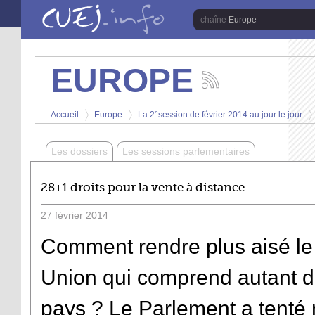
Aller au contenu principal
Europe
EUROPE
Suivez
les
Vous êtes ici
actualités
Accueil
Europe
La 2°session de février 2014 au jour le jour
de
>
>
>
la
chaîne
Les dossiers
Les sessions parlementaires
Europe
28+1 droits pour la vente à distance
27
février
2014
Comment rendre plus aisé l
Union qui comprend autant de
pays ? Le Parlement a tenté