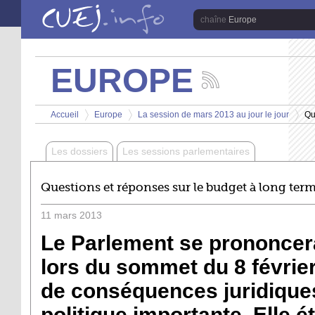
Aller au contenu principal
Europe
EUROPE
Suivez
les
Vous êtes ici
actualités
Accueil
Europe
La session de mars 2013 au jour le jour
Qu
de
>
>
>
la
chaîne
Les dossiers
Les sessions parlementaires
Europe
Questions et réponses sur le budget à long term
11
mars
2013
Le Parlement se prononcera
lors du sommet du 8 février
de conséquences juridiques
politique importante. Elle 