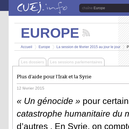
Aller au contenu principal
Europe
EUROPE
Suivez
les
Vous êtes ici
actualités
Accueil
Europe
La session de février 2015 au jour le jour
P
de
>
>
>
la
chaîne
Les dossiers
Les sessions parlementaires
Europe
Plus d'aide pour l'Irak et la Syrie
12
février
2015
« Un génocide »
pour certai
catastrophe humanitaire du
d’autres . En Syrie, on compt