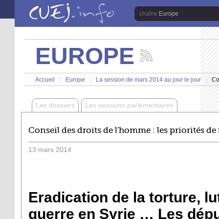
Aller au contenu principal
Europe
EUROPE
Suivez
les
Vous êtes ici
actualités
Accueil
Europe
La session de mars 2014 au jour le jour
Co
de
>
>
>
la
chaîne
Les dossiers
Les sessions parlementaires
Europe
Conseil des droits de l'homme : les priorités de
13
mars
2014
Eradication de la torture, l
guerre en Syrie … Les dépu