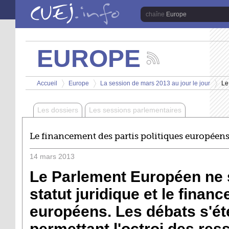
Aller au contenu principal
Europe
EUROPE
Suivez
les
Vous êtes ici
actualités
Accueil
Europe
La session de mars 2013 au jour le jour
Le
de
>
>
>
la
chaîne
Les dossiers
Les sessions parlementaires
Europe
Le financement des partis politiques européen
14
mars
2013
Le Parlement Européen ne s
statut juridique et le finan
européens. Les débats s'éte
permettant l'octroi des re