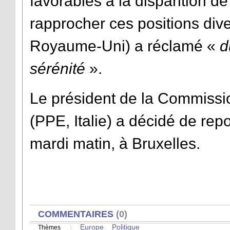
favorables à la disparition d
rapprocher ces positions div
Royaume-Uni) a réclamé «
d
sérénité
».
Le président de la Commissio
(PPE, Italie) a décidé de rep
mardi matin, à Bruxelles.
AFFICHER
COMMENTAIRES
(0)
Europe
Politique
Thèmes