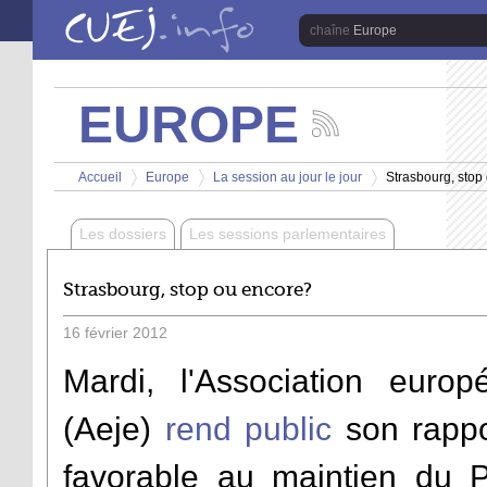
Aller au contenu principal
Europe
EUROPE
Suivez
les
Vous êtes ici
actualités
Accueil
Europe
La session au jour le jour
Strasbourg, stop
de
>
>
>
la
chaîne
Les dossiers
Les sessions parlementaires
Europe
Strasbourg, stop ou encore?
16
février
2012
Mardi, l'Association euro
(Aeje)
rend public
son rappo
favorable au maintien du 