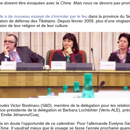
e doivent être évoquées avec la Chine. Mais nous ne devons pas prom
e a de nouveau essayé de s'immoler par le feu
dans la province du Si
tion de défense des Tibétains. Depuis février 2009, plus d'une vingtai
on de leur religion et de leur culture.
utés Victor Bostinaru (S&D), membre de la délégation pour les relatio
vice-présidente de la délégation et Barbara Lochbihler (Verts-ALE), pr
: Emilie Jéhanno/Cuej.
is en doute l'opportunité de ce calendrier. Pour l'allemande Evelyne 
 Chine. Il vaudrait mieux que le voyage se fasse l'année prochaine qua