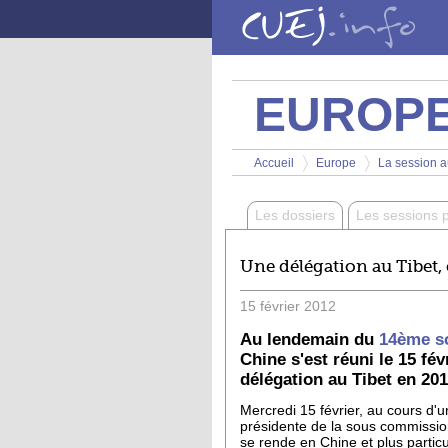
Aller au contenu principal
EUROP
Vous êtes ici
Accueil
Europe
La session au
>
>
Les dossiers
Les sessions 
Une délégation au Tibet,
15
février
2012
Au lendemain du
14ème s
Chine s'est réuni le 15 fé
délégation au Tibet en 201
Mercredi 15 février, au cours d'u
présidente de la sous commissio
se rende en Chine et plus partic