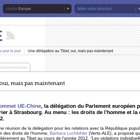
Europe
faites votre sélection
E
Suivez
les
actualités
 jour le jour
Une délégation au Tibet, oui, mais pas maintenant
de
>
la
chaîne
parlementaires
Europe
 oui, mais pas maintenant
ommet UE-Chine
, la délégation du Parlement européen po
vrier à Strasbourg. Au menu : les droits de l'homme et la 
2.
ne réunion de la délégation pour les relations avec la République popul
n des droits de l'homme,
Barbara Lochbihler
(Verts-ALE), a proposé q
ulièrement au Tibet au cours de l'année 2012.
"Les violations individue