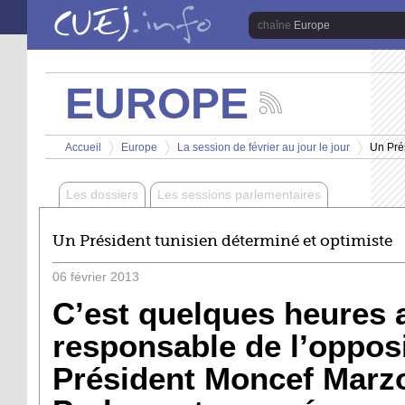
Aller au contenu principal
Europe
EUROPE
Suivez
les
Vous êtes ici
actualités
Accueil
Europe
La session de février au jour le jour
Un Prés
de
>
>
>
la
chaîne
Les dossiers
Les sessions parlementaires
Europe
Un Président tunisien déterminé et optimiste
06
février
2013
C’est quelques heures a
responsable de l’opposi
Président Moncef Marzo