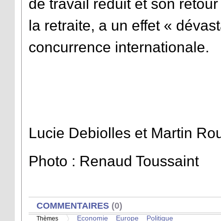
de travail réduit et son retou
la retraite, a un effet « déva
concurrence internationale.
Lucie Debiolles et Martin Ro
Photo : Renaud Toussaint
AFFICHER
COMMENTAIRES
(0)
Economie
Europe
Politique
Thèmes