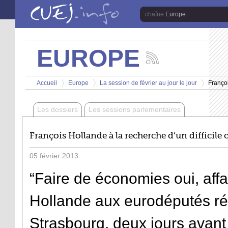
Aller au contenu principal
Europe
EUROPE
Suivez
les
Vous êtes ici
actualités
Accueil
Europe
La session de février au jour le jour
Françoi
de
>
>
>
la
chaîne
Les dossiers
Les sessions parlementaires
Europe
François Hollande à la recherche d’un difficil
05
février
2013
“Faire de économies oui, affa
Hollande aux eurodéputés ré
Strasbourg, deux jours avant