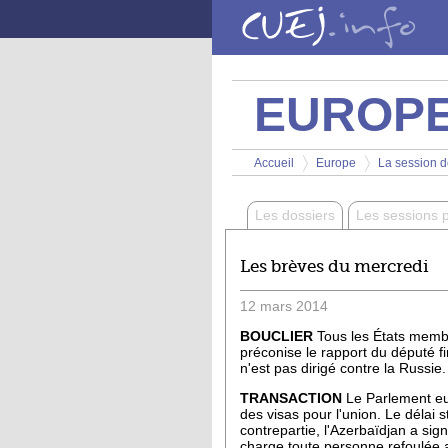
Aller au contenu principal
EUROP
Vous êtes ici
Accueil
Europe
La session d
>
>
Les dossiers
Les sessions 
Les brèves du mercredi
12
mars
2014
BOUCLIER
Tous les États membre
préconise le rapport du député f
n'est pas dirigé contre la Russie.
TRANSACTION
Le Parlement eu
des visas pour l'union. Le délai 
contrepartie, l'Azerbaïdjan a sig
charge toute personne refoulée a