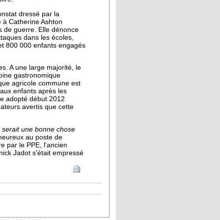
onstat dressé par la
e à Catherine Ashton
as de guerre. Elle dénonce
ttaques dans les écoles,
0 et 800 000 enfants engagés
. A une large majorité, le
imoine gastronomique
itique agricole commune est
r aux enfants après les
aire adopté début 2012
teurs avertis que cette
e serait une bonne chose
lheureux au poste de
e par le PPE, l'ancien
nick Jadot s'était empressé