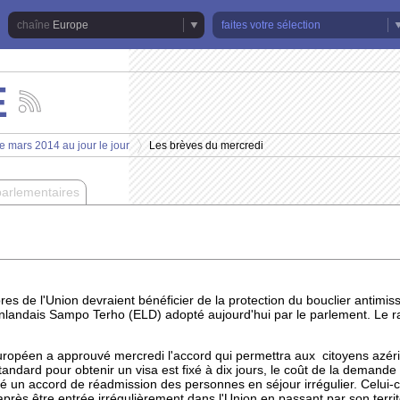
Europe
faites votre sélection
E
Suivez
les
actualités
e mars 2014 au jour le jour
Les brèves du mercredi
de
>
la
chaîne
parlementaires
Europe
s de l'Union devraient bénéficier de la protection du bouclier antimiss
inlandais Sampo Terho (ELD) adopté aujourd'hui par le parlement. Le r
ropéen a approuvé mercredi l'accord qui permettra aux citoyens azéris
standard pour obtenir un visa est fixé à dix jours, le coût de la demand
né un accord de réadmission des personnes en séjour irrégulier. Celui-ci
près être entrée irrégulièrement dans l'Union en passant par son territ