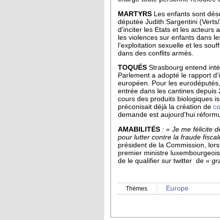
MARTYRS
Les enfants sont déso
députée Judith Sargentini (Vert
d'inciter les Etats et les acteur
les violences sur enfants dans l
l'exploitation sexuelle et les s
dans des conflits armés.
TOQUÉS
Strasbourg entend inté
Parlement a adopté le rapport d'
européen. Pour les eurodéputés, p
entrée dans les cantines depui
cours des produits biologiques is
préconisait déjà la création de
co
demande est aujourd'hui réformu
AMABILITÉS
:
« Je me félicite 
pour lutter contre la fraude fiscal
président de la Commission, lors
premier ministre luxembourgeois 
de le qualifier sur twitter de
« gr
Europe
Thèmes