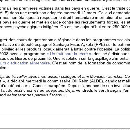
rmais les premières victimes dans les pays en guerre. C'est le triste c
s/ALE) dans une résolution adoptée mercredi 12 mars. Celle-ci demand
s armés non étatiques à respecter le droit humanitaire international en c
es pays en guerre et met en garde contre les recrutements forcés, les a
ouffrances psychologiques infligées. On estime aujourd'hui entre 250 00
grer des cours de gastronomie régionale dans les programmes scolaires
initiative du député espagnol Santiago Fisas Ayxela (PPE) sur le patr
rivilégier les produits locaux aiderait à lutter contre l'obésité. La pol
s 2008 avec le programme
« Un fruit pour la récré »
, destiné à distribue
sus des filières de proximité. Une résolution sur le gaspillage aliment
urs d'éducation alimentaire
. C'est au nom de la formation de consomma
lée.
déjà de travailler avec mon ancien collègue et ami Monsieur Juncker. C
e »
, a déclaré mercredi le commissaire Olli Rehn (ALDE), candidat ma
 d'un débat sur le Conseil européen. Depuis l'annonce de son investitur
fait du buzz chez les eurodéputés. Déjà, vendredi, le vert français Yan
and défenseur des paradis fiscaux »
.