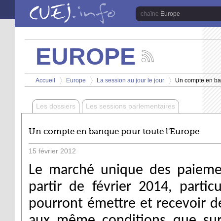
Aller au contenu principal
Europe
EUROPE
Suivez
les
Vous êtes ici
actualités
Accueil
Europe
La session au jour le jour
Un compte en ba
de
>
>
>
la
chaîne
Les dossiers
Les sessions parlementaires
Europe
Un compte en banque pour toute l'Europe
15
février
2012
Le marché unique des paieme
partir de février 2014, partic
pourront émettre et recevoir
aux même conditions que sur 