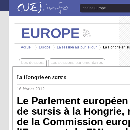
Aller au contenu principal
Europe
EUROPE
Suivez
les
Vous êtes ici
actualités
Accueil
Europe
La session au jour le jour
La Hongrie en su
de
>
>
>
la
chaîne
Les dossiers
Les sessions parlementaires
Europe
La Hongrie en sursis
16
février
2012
Le Parlement européen 
de sursis à la Hongrie,
de la Commission euro