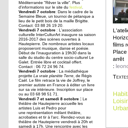
Des collégiens
Méditerranée "Rêver la ville". Plus
journalistes du goût
d'informations sur le site du
festival
.
Vendredi 7 octobre
: Dans le cadre de la
Semaine Bleue, un tournoi de pétanque a
00:0
lieu de le petit bois de la maille Brigitte.
22 septembre 2014
Contact: 03 88 26 19 20.
La faculté de théologie
L'atel
Vendredi 7 octobre
: L'association
musulmane à l'arrêt
culturelle InterCulturArt inaugure sa saison
Horiz
2016-2017 des scènes ouvertes à
films 
Hautepierre. De nombreux artistes locaux
proposeront musique, danse et poésie.
22 septembre 2014
Place
Début de l'inauguration à 19h30 dans la
Des perturbations sans
salle du studio du centre socio-culturel Le
arrê
vagues
Galet. Entrée libre et cocktail offert.
:
leon
Contact : 06 72 24 96 74.
Vendredi 7 octobre
: La médiathèque
Textes
projette
La vraie planète Terre
, de Régis
19 septembre 2014
Caël. Le film retrace la vie de Joffrey, le
Anissa, une championne
premier autiste en France à éditer un livre
de karaté engagée dans
sur sa vie intérieure. Inscription sur place
Habit
son quartier
ou au 03 68 98 51 71.
:
Vendredi 7 et samedi 8 octobre
Le
Loisi
théâtre de Hautepierre accueille les
19 septembre 2014
Urba
artistes Luis et Pedro pour
une représentation mêlant théâtre,
Nouvelle génération chez
acrobaties et tir à l'arc. Rendez-vous au
les Gospel Kids
théâtre de Hautepierre vendredi à 20h et
samedi à 17h. Une rencontre avec les