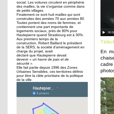
des Migrateurs
social. Les voitures circulent en périphérie
des mailles, la vie s'organise comme dans
de petits villages.
Finalement ce sont huit mailles qui sont
25 septembre 2015
construites des années 70 aux années 80.
L'utopie en sons
Toutes portent des noms de femmes, et
contiennent une part importante de
logements sociaux, près de 80% pour
00:0
Hautepierre quand Strasbourg est à 30%.
Aux premiers temps de la
24 septembre 2015
Téléch
construction, Robert Baillard le président
La pépinière fait germer
de la SERS, la société d'aménagement en
les talents de
En ma
charge du projet, avait
Hautepierre... et d'ailleurs
déclaré que Hautepierre devait
chais
devenir
« un havre de paix et de
sécurité »
.
cadre
24 septembre 2015
Elle fait partie depuis 1996 des Zones
photo
Urbaines Sensibles, ces territoires définis
Horizome s'enracine
pour être la cible prioritaire de la politique
doucement dans le
de la ville.
quartier
23 septembre 2015
Table et Culture entre en
scène