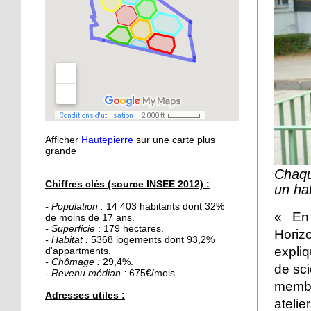
21 septembre 2015
Nouvelle médiathèque :
les usagers satisfaits
18 septembre 2015
Un obstacle de franchi
pour le lycée musulman
Afficher
Hautepierre
sur une carte plus
18 septembre 2015
grande
Les percus comme vous
ne les avez jamais vues
Chaqu
Chiffres clés (source INSEE 2012) :
un hab
- Population :
14 403 habitants dont 32%
16 septembre 2015
« En 
de moins de 17 ans.
De la Passerelle au
- Superficie
: 179 hectares.
Horizo
Ricochet
- Habitat :
5368 logements dont 93,2%
expli
d'appartments.
- Chômage :
29,4%.
de sci
- Revenu médian :
675€/mois.
16 septembre 2015
memb
Table et Culture
Adresses utiles :
atelie
déménage