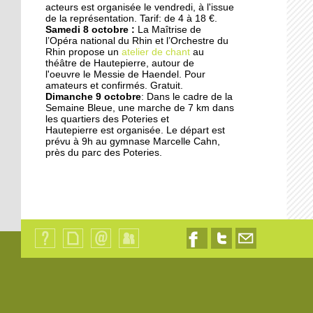
acteurs est organisée le vendredi, à l'issue
17 septembre 2014
de la représentation. Tarif: de 4 à 18 €.
Samedi 8 octobre :
La Maîtrise de
Les jardins germent au
l’Opéra national du Rhin et l’Orchestre du
pied des immeubles
Rhin propose un
atelier de chant
au
théâtre de Hautepierre, autour de
l'oeuvre le Messie de Haendel. Pour
18 octobre 2013
amateurs et confirmés. Gratuit.
Dimanche 9 octobre
: Dans le cadre de la
Les dyslexiques pris en
Semaine Bleue, une marche de 7 km dans
charge à François-
les quartiers des Poteries et
Truffaut
Hautepierre est organisée. Le départ est
prévu à 9h au gymnase Marcelle Cahn,
près du parc des Poteries.
18 octobre 2013
"L'Ena et la Zep ne sont
pas déconnectés"
18 octobre 2013
Des modules où il fait
bon vivre
Qui
Plan
Contact
Identification
Nous
Nous
Nous
sommes-
du
suivre
suivre
contacter
nous
site
sur
sur
par
?
Facebook
Twitter
email
18 octobre 2013
Les oeuvres sociales du