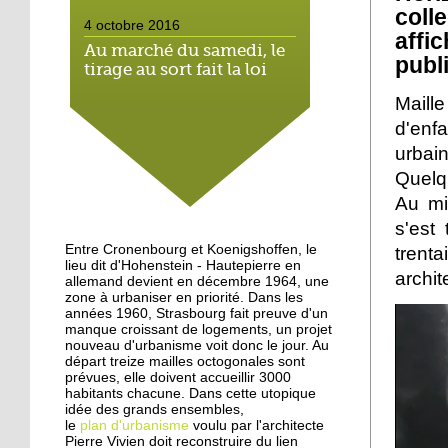
coll
4 octobre 2016
affi
Au marché du samedi, le
publ
tirage au sort fait la loi
Maill
4 octobre 2016
d'enfa
Hautepierre: paysage
urbai
sonore
Quelq
Au mi
3 octobre 2016
s'est
Hautepierre au cœur d'un
Entre Cronenbourg et Koenigshoffen, le
trent
jeu vidéo
lieu dit d'Hohenstein - Hautepierre en
archi
allemand devient en décembre 1964, une
zone à urbaniser en priorité. Dans les
années 1960, Strasbourg fait preuve d'un
29 septembre 2016
manque croissant de logements, un projet
Les jeunes de Hautepierre
nouveau d'urbanisme voit donc le jour. Au
au micro de Radio caddie
départ treize mailles octogonales sont
prévues, elle doivent accueillir 3000
habitants chacune. Dans cette utopique
idée des grands ensembles,
25 septembre 2015
le
plan d'urbanisme
voulu par l'architecte
La rentrée virevoletante
Pierre Vivien doit reconstruire du lien