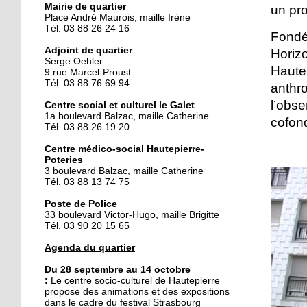
Mairie de quartier
un pro
Place André Maurois, maille Irène
Tél. 03 88 26 24 16
25 septembre 2014
Fondé
Des gâteaux contre un
Adjoint de quartier
Hor
voyage
Serge Oehler
Haute
9 rue Marcel-Proust
Tél. 03 88 76 69 94
anthr
25 septembre 2014
l’obs
Centre social et culturel le Galet
La fièvre du flamenco
1a boulevard Balzac, maille Catherine
cofon
s'empare du Galet
Tél. 03 88 26 19 20
Centre médico-social Hautepierre-
Poteries
24 septembre 2014
3 boulevard Balzac, maille Catherine
Hautepierre prépare le
Tél. 03 88 13 74 75
rallye de France
Poste de Police
33 boulevard Victor-Hugo, maille Brigitte
Tél. 03 90 20 15 65
24 septembre 2014
Le pôle de services se fait
Agenda du quartier
attendre
Du 28 septembre au 14 octobre
:
Le
centre socio-culturel de Hautepierre
propose des animations et des expositions
23 septembre 2014
dans le cadre du festival Strasbourg