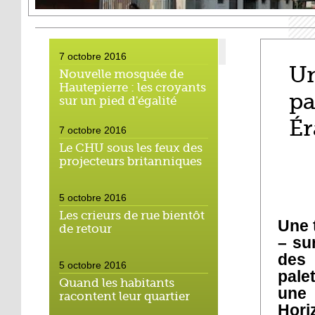
7 octobre 2016
Un
Nouvelle mosquée de
Hautepierre : les croyants
pa
sur un pied d'égalité
É
7 octobre 2016
Le CHU sous les feux des
projecteurs britanniques
5 octobre 2016
Les crieurs de rue bientôt
Une 
de retour
– su
des 
5 octobre 2016
pale
Quand les habitants
une 
racontent leur quartier
Hori